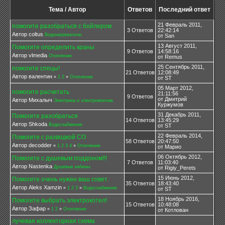
Тема / Автор
Ответов
Последний ответ
21 Февраль 2011,
помогите разобраться с бойлером
3 Ответов
22:42:14
Автор coltus
Водонагреватели.
от San
13 Август 2011,
Помогите определить краны
9 Ответов
14:58:16
Автор vlmedia
Отопление
от Remus
25 Сентябрь 2011,
помогите спецы!
21 Ответов
12:08:49
Автор валентин
«
1
2
»
Отопление
от ST
05 Март 2012,
помогите расчитать
21:11:56
9 Ответов
от Дмитрий
Автор Михалыч
Электрика и электромонтаж
Куржумов
31 Декабрь 2011,
Помогите разобраться
14 Ответов
13:45:29
Автор Shkoda
Водоснабжение
от ST
22 Февраль 2014,
Помогите с разводкой СО
58 Ответов
20:47:50
Автор decodder
«
1
2
3
4
»
Отопление
от Марио
06 Октябрь 2012,
Помогите с душевым поддоном!!!
7 Ответов
11:03:40
Автор Nastenka
Душевые кабины
от Rigiy_Perets
15 Июнь 2012,
Помогите очень нужен ваш совет.
35 Ответов
18:43:40
Автор Aleks Xamzin
«
1
2
3
»
Водоснабжение
от ST
18 Ноябрь 2016,
Помогите выбрать электрокотел!
15 Ответов
10:48:08
Автор Зафар
«
1
2
»
Отопление
от Котлован
лучевая коллекторная схема