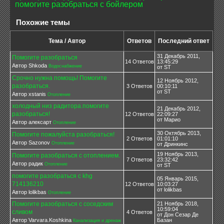
помогите разобраться с бойлером
Похожие темы
Тема / Автор
Ответов
Последний ответ
31 Декабрь 2011,
Помогите разобраться
14 Ответов
13:45:29
Автор Shkoda
Водоснабжение
от ST
Срочно нужна помощь! Помогите
12 Ноябрь 2012,
разобраться.
3 Ответов
00:10:11
от ST
Автор xstanis
Отопление
холодный низ радитора.помогите
21 Декабрь 2012,
разобраться!
12 Ответов
22:09:27
от Марио
Автор алексарт
Отопление
30 Октябрь 2013,
Помогите пожалуйста разобраться!
2 Ответов
01:01:10
Автор Sazonov
Отопление
от Дринкинс
19 Ноябрь 2013,
Помогите разобраться с отоплением.
7 Ответов
23:32:42
Автор радик
Отопление
от ST
помогите разобраться с khg
05 Январь 2015,
714136210
12 Ответов
10:03:27
от lolikbas
Автор lolikbas
Отопление
Помогите разобраться с соседским
21 Ноябрь 2018,
10:59:04
сливом
4 Ответов
от Дон Сезар Де
Автор Varvara.Koshkina
Базан
Канализация и дренаж