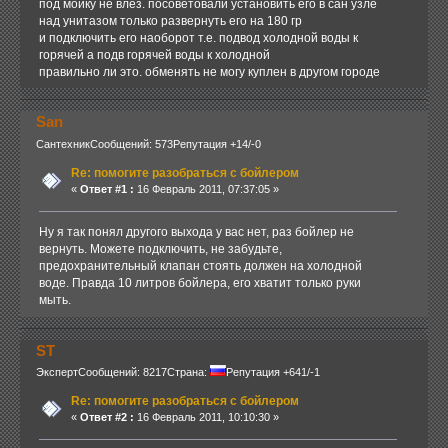
под мойку не влез. посоветовали установить его в сан узле
над унитазом только развернуть его на 180 гр
и подключить его наоборот т.е. подвод холодной воды к
горячей а подв горячей воды к холодной
правильно ли это. обменять не могу куплен в другом городе
San
Сантехник
Сообщений: 573
Репутация +14/-0
Re: помогите разобраться с бойлером
«
Ответ #1 :
16 Февраль 2011, 07:37:05 »
Ну я так понял другого выхода у вас нет, раз бойлер не
вернуть. Можете подключить, не забудьте,
предохранительный клапан стоять должен на холодной
воде. Правда 10 литров бойлера, его хватит только руки
мыть.
ST
Эксперт
Сообщений: 8217
Страна:
Репутация +641/-1
Re: помогите разобраться с бойлером
«
Ответ #2 :
16 Февраль 2011, 10:10:30 »