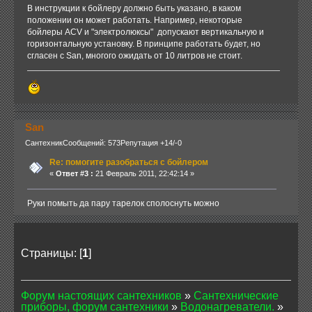
В инструкции к бойлеру должно быть указано, в каком
положении он может работать. Например, некоторые
бойлеры ACV и "электролюксы" допускают вертикальную и
горизонтальную установку. В принципе работать будет, но
сгласен с San, многого ожидать от 10 литров не стоит.
San
Сантехник
Сообщений: 573
Репутация +14/-0
Re: помогите разобраться с бойлером
«
Ответ #3 :
21 Февраль 2011, 22:42:14 »
Руки помыть да пару тарелок сполоснуть можно
Страницы: [
1
]
Форум настоящих сантехников
»
Сантехнические
приборы, форум сантехники
»
Водонагреватели.
»