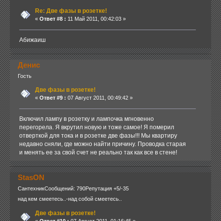
Re: Две фазы в розетке!
«
Ответ #8 :
11 Май 2011, 00:42:03 »
Абижаиш
Денис
Гость
Две фазы в розетке!
«
Ответ #9 :
07 Август 2011, 00:49:42 »
Включил лампу в розетку и лампочка мгновенно
перегорела. Я вкрутил новую и тоже самое! Я померил
отверткой для тока и в розетке две фазы!!! Мы квартиру
недавно сняли, где можно найти причину. Проводка старая
и менять ее за свой счет не реально так как все в стене!
StasON
Сантехник
Сообщений: 790
Репутация +5/-35
над кем смеетесь..-над собой смеетесь..
Две фазы в розетке!
«
Ответ #10 :
07 Август 2011, 01:16:45 »