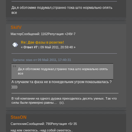
Да,я обэтомже подумал,странно тока што нормально опять
все
SkifV
Мастер
Сообщений: 1162
Репутация +249/-7
Re: Две фазы в розетке!
«
Ответ #7 :
09 Май 2011, 20:59:48 »
Цитата: stas от 09 Май 2011, 17:40:31
Да,я обэтомже подумал,странно тока што нормально опять
все
А случаем та фаза не в понедельник утром показывалась ?
)))))
В той компании на одного дурака приходилось десять умных. Так что
силы были примерно равны… (с).
StasON
Сантехник
Сообщений: 790
Репутация +5/-35
над кем смеетесь..-над собой смеетесь..