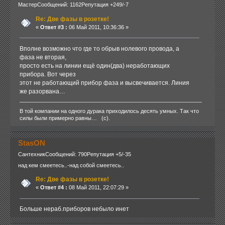
Мастер
Сообщений: 1162
Репутация +249/-7
Re: Две фазы в розетке!
«
Ответ #3 :
06 Май 2011, 10:36:36 »
Вполне возможно что где то обрыв нолевого провода, а
фаза не вторая,
просто есть на линии ещё один(два) неработающих
прибора. Вот через
этот не работающий прибор фаза и высвечивается. Линия
же разорвана…
В той компании на одного дурака приходилось десять умных. Так что
силы были примерно равны… (с).
StasON
Сантехник
Сообщений: 790
Репутация +5/-35
над кем смеетесь..-над собой смеетесь..
Re: Две фазы в розетке!
«
Ответ #4 :
08 Май 2011, 22:07:29 »
Больше нераб.приборов небыло инет