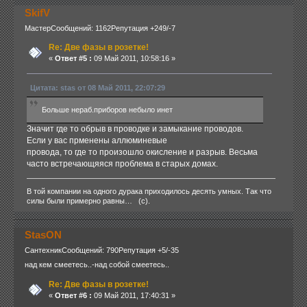
SkifV
Мастер
Сообщений: 1162
Репутация +249/-7
Re: Две фазы в розетке!
«
Ответ #5 :
09 Май 2011, 10:58:16 »
Цитата: stas от 08 Май 2011, 22:07:29
Больше нераб.приборов небыло инет
Значит где то обрыв в проводке и замыкание проводов.
Если у вас прменены аллюминевые
провода, то где то произошло окисление и разрыв. Весьма
часто встречающяяся проблема в старых домах.
В той компании на одного дурака приходилось десять умных. Так что
силы были примерно равны… (с).
StasON
Сантехник
Сообщений: 790
Репутация +5/-35
над кем смеетесь..-над собой смеетесь..
Re: Две фазы в розетке!
«
Ответ #6 :
09 Май 2011, 17:40:31 »