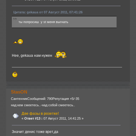
Цитата: gekaua от 07 Август 2011, 07:41:26
ты попросиш у st меня выгнать
Нее, gekaua нам нужен
StasON
Сантехник
Сообщений: 790
Репутация +5/-35
над кем смеетесь..-над собой смеетесь..
Две фазы в розетке!
«
Ответ #13 :
07 Август 2011, 14:41:25 »
Значит денис тоже врет,да