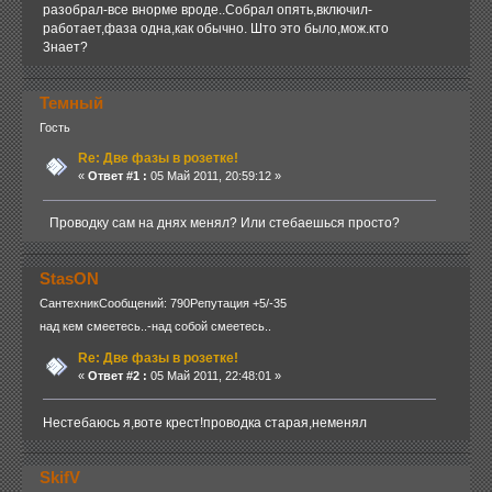
разобрал-все внорме вроде..Собрал опять,включил-
работает,фаза одна,как обычно. Што это было,мож.кто
3нает?
Темный
Гость
Re: Две фазы в розетке!
«
Ответ #1 :
05 Май 2011, 20:59:12 »
Проводку сам на днях менял? Или стебаешься просто?
StasON
Сантехник
Сообщений: 790
Репутация +5/-35
над кем смеетесь..-над собой смеетесь..
Re: Две фазы в розетке!
«
Ответ #2 :
05 Май 2011, 22:48:01 »
Нестебаюсь я,воте крест!проводка старая,неменял
SkifV