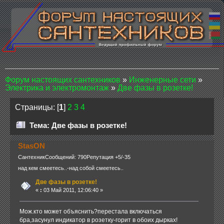
Форум настоящих сантехников
»
Инженерные сети
»
Электрика и электромонтаж
»
Две фазы в розетке!
Страницы: [
1
]
2
3
4
Тема: Две фазы в розетке!
StasON
Сантехник
Сообщений: 790
Репутация +5/-35
над кем смеетесь..-над собой смеетесь..
Две фазы в розетке!
«
:
03 Май 2011, 12:06:40 »
Мож.кто может объяснить?перестала включаться
бра,засунул индикатор в розетку-горит в обоих дырках!