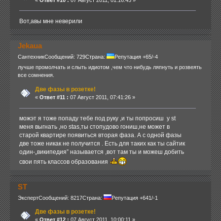
Вот,авы мне неверили
Jekaua
Сантехник
Сообщений: 729
Страна:
Репутация +65/-4
лучше промолчать и слыть идиотом ,чем что нибудь ляпнуть и розвеять
все сомнения.
Две фазы в розетке!
«
Ответ #11 :
07 Август 2011, 07:41:26 »
можэт я тоже попаду тебе под руку ,и ты попросиш у st
меня выгнать ,но stas,ты стопудово гониш,не может в
старой квартире появиться вторая фаза. А с одной фазы
две тоже никак не получится . Есть для таких как ты сайтик
один-„википедия” называется ,вот там ты и можеш добить
свои пять классов образования
ST
Эксперт
Сообщений: 8217
Страна:
Репутация +641/-1
Две фазы в розетке!
«
Ответ #12 :
07 Август 2011, 10:00:11 »