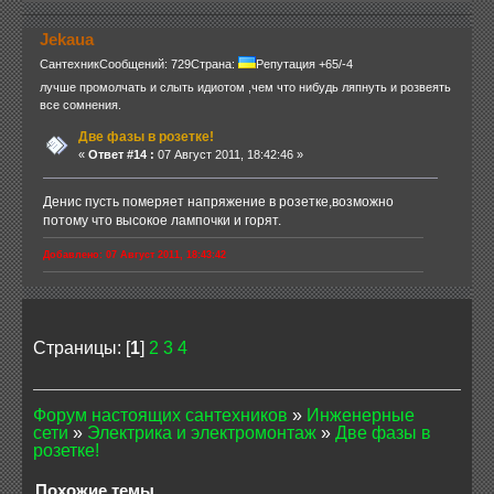
Jekaua
Сантехник
Сообщений: 729
Страна:
Репутация +65/-4
лучше промолчать и слыть идиотом ,чем что нибудь ляпнуть и розвеять
все сомнения.
Две фазы в розетке!
«
Ответ #14 :
07 Август 2011, 18:42:46 »
Денис пусть померяет напряжение в розетке,возможно
потому что высокое лампочки и горят.
Добавлено: 07 Август 2011, 18:43:42
Страницы: [
1
]
2
3
4
Форум настоящих сантехников
»
Инженерные
сети
»
Электрика и электромонтаж
»
Две фазы в
розетке!
Похожие темы