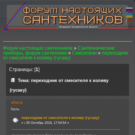
Форум настоящих сантехников
»
Сантехнические
приборы, форум сантехники
»
Смесители
»
переходник
от смесителя к изливу (гусаку)
Страницы: [
1
]
Тема: переходник от смесителя к изливу
(гусаку)
vhera
Гость
переходник от смесителя к изливу (гусаку)
«
:
05 Октябрь 2016, 17:54:54 »