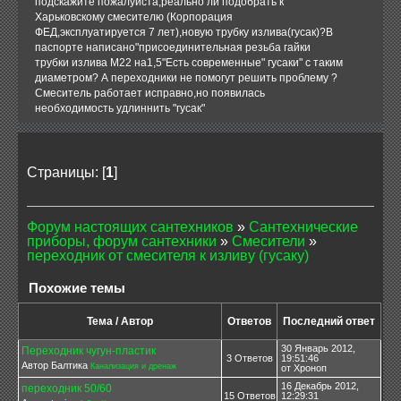
подскажите пожалуйста,реально ли подобрать к
Харьковскому смесителю (Корпорация
ФЕД,эксплуатируется 7 лет),новую трубку излива(гусак)?В
паспорте написано"присоединительная резьба гайки
трубки излива М22 на1,5"Есть современные" гусаки" с таким
диаметром? А переходники не помогут решить проблему ?
Смеситель работает исправно,но появилась
необходимость удлиннить "гусак"
Страницы: [
1
]
Форум настоящих сантехников
»
Сантехнические
приборы, форум сантехники
»
Смесители
»
переходник от смесителя к изливу (гусаку)
Похожие темы
Тема / Автор
Ответов
Последний ответ
30 Январь 2012,
Переходник чугун-пластик
3 Ответов
19:51:46
Автор Балтика
Канализация и дренаж
от Хроноп
16 Декабрь 2012,
переходник 50/60
15 Ответов
12:29:31