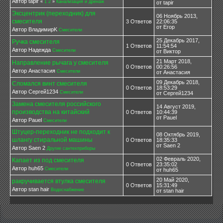
Автор tapir
«
1
2
»
Канализация и дренаж
от tapir
Эксцентрик (переходник) для
06 Ноябрь 2013,
смесителя
3 Ответов
22:06:35
от Егор
Автор ВладимирK
Смесители
25 Декабрь 2017,
Ручка смесителя
1 Ответов
11:54:54
Автор Надежда
Смесители
от Виктор
21 Март 2018,
Направление рычага у смесителя
0 Ответов
00:26:56
Автор Анастасия
Смесители
от Анастасия
09 Декабрь 2018,
Сломался винт смесителя
0 Ответов
18:53:29
Автор Сергей1234
Смесители
от Сергей1234
Замена смесителя российского
14 Август 2019,
производства на китайский
0 Ответов
10:44:39
от Pauel
Автор Pauel
Смесители
Штуцер-переходник не подходит к
08 Октябрь 2019,
шлангу стиральной машины
0 Ответов
18:35:33
от Saen 2
Автор Saen 2
Другие сантехприборы
02 Февраль 2020,
Капает из под смесителя
0 Ответов
23:35:02
Автор huh65
Смесители
от huh65
20 Май 2020,
ракручивается втулка смесителя
0 Ответов
15:31:49
Автор stan hair
Водоснабжение
от stan hair