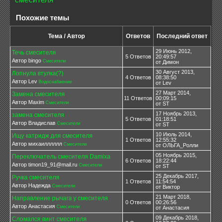
Похожие темы
Тема / Автор
Ответов
Последний ответ
29 Июнь 2012,
Течь смесителя
5 Ответов
20:49:57
Автор bingo
Смесители
от Димон
30 Август 2013,
Лопнула втулка(?)
4 Ответов
08:38:50
Автор Lev
Водоснабжение
от Lev
27 Март 2014,
Замена смесителя
11 Ответов
00:09:15
Автор Maxim
Смесители
от ST
17 Ноябрь 2013,
замена смесителя
5 Ответов
01:18:51
Автор Владислав
Смесители
от ST
10 Июль 2014,
Ищу катридж для смесителя
1 Ответов
12:55:32
Автор михаилллллл
Смесители
от ОЛЬГА_Ролли
05 Ноябрь 2015,
Переключатель смесителя Damixa
6 Ответов
18:22:44
Автор timon19_91@mail.ru
Смесители
от ST
25 Декабрь 2017,
Ручка смесителя
1 Ответов
11:54:54
Автор Надежда
Смесители
от Виктор
21 Март 2018,
Направление рычага у смесителя
0 Ответов
00:26:56
Автор Анастасия
Смесители
от Анастасия
09 Декабрь 2018,
Сломался винт смесителя