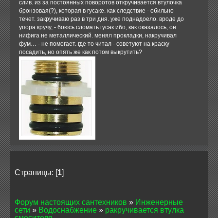
слив. из за постоянных поворотов откручивается втулочка
бронзовая(?), которая в гусаке. как следствие - обильно
течет. закручиваю раз в три дня. уже поднадоело. вроде до
упора кручу, - боюсь сломать гусак ибо, как оказалось, он
нифига не металлический. менял прокладки, накручивал
фум… - не помогает. где то читал - советуют на краску
посадить, но опять же как потом выкрутить?
Страницы: [
1
]
Форум настоящих сантехников
»
Инженерные
сети
»
Водоснабжение
»
ракручивается втулка
смесителя