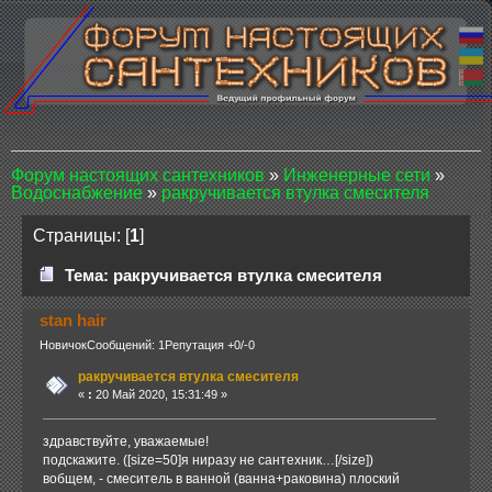
Форум настоящих сантехников
»
Инженерные сети
»
Водоснабжение
»
ракручивается втулка смесителя
Страницы: [
1
]
Тема: ракручивается втулка смесителя
stan hair
Новичок
Сообщений: 1
Репутация +0/-0
ракручивается втулка смесителя
«
:
20 Май 2020, 15:31:49 »
здравствуйте, уважаемые!
подскажите. ([size=50]я ниразу не сантехник…[/size])
вобщем, - смеситель в ванной (ванна+раковина) плоский