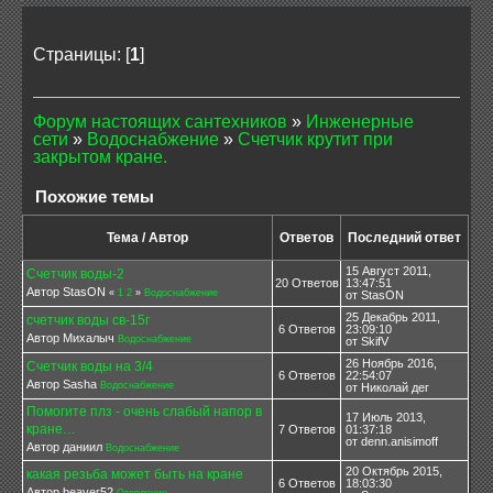
Страницы: [
1
]
Форум настоящих сантехников
»
Инженерные
сети
»
Водоснабжение
»
Счетчик крутит при
закрытом кране.
Похожие темы
Тема / Автор
Ответов
Последний ответ
15 Август 2011,
Счетчик воды-2
20 Ответов
13:47:51
Автор StasON
«
1
2
»
Водоснабжение
от StasON
25 Декабрь 2011,
счетчик воды св-15г
6 Ответов
23:09:10
Автор Михалыч
Водоснабжение
от SkifV
26 Ноябрь 2016,
Счетчик воды на 3/4
6 Ответов
22:54:07
Автор Sasha
Водоснабжение
от Николай дег
Помогите плз - очень слабый напор в
17 Июль 2013,
кране…
7 Ответов
01:37:18
от denn.anisimoff
Автор даниил
Водоснабжение
20 Октябрь 2015,
какая резьба может быть на кране
6 Ответов
18:03:30
Автор beaver52