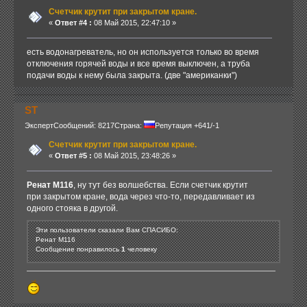
Счетчик крутит при закрытом кране.
«
Ответ #4 :
08 Май 2015, 22:47:10 »
есть водонагреватель, но он используется только во время
отключения горячей воды и все время выключен, а труба
подачи воды к нему была закрыта. (две "американки")
ST
Эксперт
Сообщений: 8217
Страна:
Репутация +641/-1
Счетчик крутит при закрытом кране.
«
Ответ #5 :
08 Май 2015, 23:48:26 »
Ренат М116
, ну тут без волшебства. Если счетчик крутит
при закрытом кране, вода через что-то, передавливает из
одного стояка в другой.
Эти пользователи сказали Вам СПАСИБО:
Ренат М116
Сообщение понравилось
1
человеку