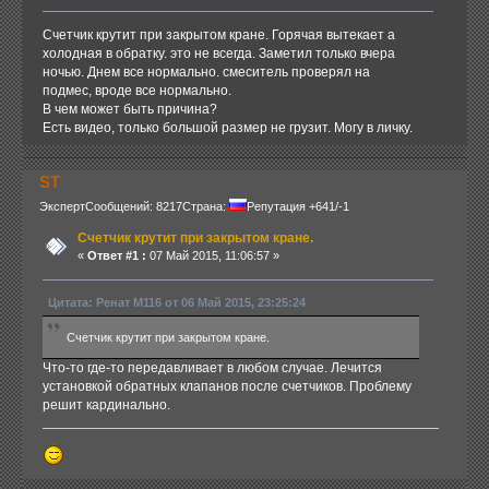
Счетчик крутит при закрытом кране. Горячая вытекает а
холодная в обратку. это не всегда. Заметил только вчера
ночью. Днем все нормально. смеситель проверял на
подмес, вроде все нормально.
В чем может быть причина?
Есть видео, только большой размер не грузит. Могу в личку.
ST
Эксперт
Сообщений: 8217
Страна:
Репутация +641/-1
Счетчик крутит при закрытом кране.
«
Ответ #1 :
07 Май 2015, 11:06:57 »
Цитата: Ренат М116 от 06 Май 2015, 23:25:24
Счетчик крутит при закрытом кране.
Что-то где-то передавливает в любом случае. Лечится
установкой обратных клапанов после счетчиков. Проблему
решит кардинально.