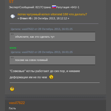
ST
Эксперт
Сообщений: 8217
Страна:
Репутация +641/-1
потек чугунный котел vitorond 100 что делать?
«
Ответ #5 :
28 Октябрь 2013, 18:12:12 »
Цитата: vasil7622 от 28 Октябрь 2013, 16:01:25
объясните, как это сделать тут
www
Цитата: vasil7622 от 28 Октябрь 2013, 16:01:25
похоже на совок голимый
"Совковые" котлы работают до сих пор, и никакие
деформации им не по чем
vasil7622
Гость