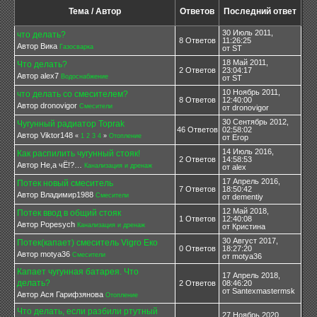
Тема / Автор
Ответов
Последний ответ
30 Июль 2011,
что делать?
8 Ответов
11:26:25
Автор Вика
Газосварка
от ST
18 Май 2011,
Что делать?
2 Ответов
23:04:17
Автор alex7
Водоснабжение
от ST
10 Ноябрь 2011,
что делать со смесителем?
8 Ответов
12:40:00
Автор dronovigor
Смесители
от dronovigor
30 Сентябрь 2012,
Чугунный радиатор Toprak
46 Ответов
02:58:02
Автор Viktor148
«
1
2
3
4
»
Отопление
от Егор
14 Июль 2016,
Как распилить чугунный стояк!
2 Ответов
14:58:53
Автор Не,а чЁ!?…
Канализация и дренаж
от alex
17 Апрель 2016,
Потек новый смеситель
7 Ответов
18:50:42
Автор Владимир1988
Смесители
от dementiy
12 Май 2018,
Потек ввод в общий стояк
1 Ответов
12:40:08
Автор Popesych
Канализация и дренаж
от Кристина
30 Август 2017,
Потек(капает) смеситель Vigro Еко
0 Ответов
18:27:20
Автор motya36
Смесители
от motya36
Капает чугунная батарея. Что
17 Апрель 2018,
делать?
2 Ответов
08:46:20
от Santexmastermsk
Автор Ася Гарифзянова
Отопление
Что делать, если разбили ртутный
27 Ноябрь 2020,