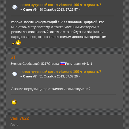
потек чугунный котел vitorond 100 что делать?
«
Ответ #6 :
30 Октябрь 2013, 17:21:57 »
короче, после консультаций с Viessmannом, фирмой, кто
мне ставил эту систему, а также частным мастером, я
решил заказать новый котел, а это пойдет на з/ч. Как ни
пародоксально, это оказался самым дешевым вариантом
ST
Эксперт
Сообщений: 8217
Страна:
Репутация +641/-1
потек чугунный котел vitorond 100 что делать?
«
Ответ #7 :
31 Октябрь 2013, 07:37:20 »
А какие порядки цифр стоимости вам озвучили?
vasil7622
Гость