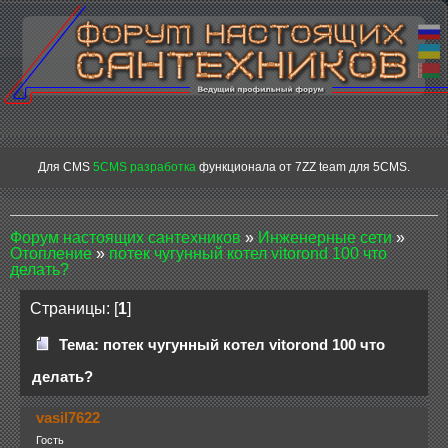
Для CMS
5CMS разработка
функционала от 7ZZ team для 5CMS.
Форум настоящих сантехников
»
Инженерные сети
»
Отопление
»
потек чугунный котел vitorond 100 что
делать?
Страницы: [
1
]
Тема: потек чугунный котел vitorond 100 что
делать?
vasil7622
Гость