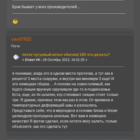
Брак бывает у всех производителей....
vasil7622
Гость
потек чугунный котел vitorond 100 что делать?
«
Ответ #4 :
28 Октябрь 2013, 16:01:25 »
я понимаю, когда это в одном месте протечка, а тут как в
решето! 3 места снаружи, и внутри как минимум 3 еще! И
это немецкая сборка… А похоже на совок голимый, как
будто секции вручную скручивали где-то в подмосковье.
Кста, еще, из 4х шпилек, ктр стягивают секции стоит только
три. Я думаю, причина течи как раз в этом. От времени и
температурных деформаций швы и разошлись.
Представьте себе, что в мерседесе в головке блока и блоке
цилиндров пропущена шпилька. Вот вам и немецкое
качество! Я фотки сделал, если хотите могу залить, только
объясните, как это сделать тут.