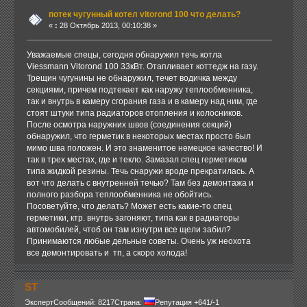
потек чугунный котел vitorond 100 что делать?
«
:
28 Октябрь 2013, 00:10:38 »
Уважаемые спецы, сегодня обнаружил течь котла
Viessmann Vitorond 100 33кВт. Отапливает коттедж на газу.
Трещин чугунины не обнаружил, течет водичка между
секциями, причем подтекает как наружу теплообменника,
так и внутрь в камеру сгорания газа и в камеру над ним, где
стоят штуки типа радиаторов отопления и колосников.
После осмотра наружних швов (соединения секций)
обнаружил, что герметик в некоторых местах просто был
мимо шва положен. И это знаменитое немецкое качество! И
так в трех местах, где и текло. Замазал спец герметиком
типа жидкой резины. Течь снаружи вроде прекратилась. А
вот что делать с внутренней течью? Там без демонтажа и
полного разбора теплообменника не обойтись.
Посоветуйте, что делать? Может есть какие-то спец
герметики, ктр. внутрь загоняют, типа как в радиаторы
автомобилей, чтоб он там изнутри все щели забил?
Принимаются любые дельные советы. Очень уж неохота
все демонтировать и тп, а скоро холода!
ST
Эксперт
Сообщений: 8217
Страна:
Репутация +641/-1