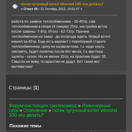
потек чугунный котел vitorond 100 что делать?
«
Ответ #8 :
31 Октябрь 2013, 16:51:07 »
работа по замене теплообменника - 30-40тр, сам
теплообменник в сборе (4 секции) 25тр, настройка котла
после замены -7-8тр. Итого - 62-73тр. Причем
теплообменник на заказ - до полугода ждать. Новый котел
нашел за 49тр. Еще есть вариант с переборкой старого
теплообменника. Цену не назвали пока, т.к. надо ехать
смотреть, будет понятно после 6го числа, т.к. мастера
заняты - сезон. Но не менее 25тр, на практике будет 35,
Смысла не вижу, тк гарантии не дадут. Вот такая вот
математика!
Страницы: [
1
]
Форум настоящих сантехников
»
Инженерные
сети
»
Отопление
»
потек чугунный котел vitorond
100 что делать?
Похожие темы