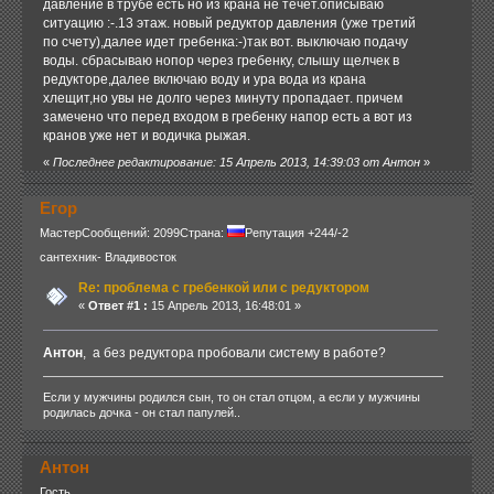
давление в трубе есть но из крана не течет.описываю
ситуацию :-.13 этаж. новый редуктор давления (уже третий
по счету),далее идет гребенка:-)так вот. выключаю подачу
воды. сбрасываю нопор через гребенку, слышу щелчек в
редукторе,далее включаю воду и ура вода из крана
хлещит,но увы не долго через минуту пропадает. причем
замечено что перед входом в гребенку напор есть а вот из
кранов уже нет и водичка рыжая.
«
Последнее редактирование: 15 Апрель 2013, 14:39:03 от Антон
»
Егор
Мастер
Сообщений: 2099
Страна:
Репутация +244/-2
сантехник- Владивосток
Re: проблема с гpебенкой или с редуктором
«
Ответ #1 :
15 Апрель 2013, 16:48:01 »
Антон
, а без редуктора пробовали систему в работе?
Если у мужчины родился сын, то он стал отцом, а если у мужчины
родилась дочка - он стал папулей..
Антон
Гость