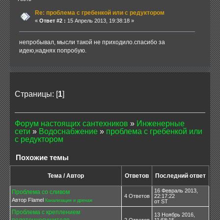
Re: проблема с гpебенкой или с редуктором
«
Ответ #2 :
15 Апрель 2013, 19:38:18 »
непробывал, мысли такой не приходило.спасибо за
идею,наднях попробую.
Страницы: [
1
]
Форум настоящих сантехников
»
Инженерные
сети
»
Водоснабжение
»
проблема с гpебенкой или
с редуктором
Похожие темы
Тема / Автор
Ответов
Последний ответ
16 Февраль 2013,
Проблема со сливом
4 Ответов
22:17:22
Автор Flamel
Канализация и дренаж
от ST
Проблема с креплением
13 Ноябрь 2016,
полотенцесушителя
2 Ответов
11:58:15