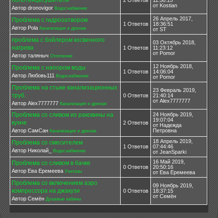
от Kostian
Автор dronovigor
Водоснабжение
26 Апрель 2017,
Проблема с гидрозатвором
1 Ответов
18:36:51
Автор Pola
Канализация и дренаж
от ST
проблема с бойлером косвенного
03 Октябрь 2018,
нагрева
1 Ответов
11:23:12
от Pomor
Автор таляныч
Отопление
12 Ноябрь 2018,
Проблема с напором воды
1 Ответов
14:06:04
Автор Любовь111
Водоснабжение
от Pomor
Проблема на стыке канализационных
23 Февраль 2019,
труб.
0 Ответов
21:40:14
от Alex7777777
Автор Alex7777777
Канализация и дренаж
Проблема со сливом из раковины на
24 Ноябрь 2019,
19:07:04
кухне
2 Ответов
от Надежда
Автор СамСан
Петровна
Канализация и дренаж
18 Апрель 2019,
Проблема со смесителем
1 Ответов
07:44:46
Автор Николай_
Водоснабжение
от JeanSparki
16 Май 2019,
Проблема со сливом в бачке
0 Ответов
20:50:16
Автор Ева Еремеева
Унитазы
от Ева Еремеева
Проблема со включением аэро
09 Ноябрь 2019,
компрессора на джакузи
0 Ответов
18:37:15
от Семён
Автор Семён
Душевые кабины