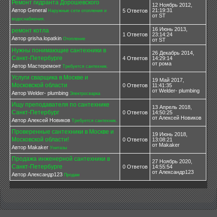
Ремонт гидранта Дорошевского
12 Ноябрь 2012,
Автор General
21:19:31
5 Ответов
Наружные сети отопления и
от ST
водоснабжения.
16 Июнь 2013,
ремонт котла
1 Ответов
23:14:24
Автор grisha.lopatkin
Отопление
от ST
Нужны понимающие сантехники в
26 Декабрь 2014,
Санкт-Петербурге
4 Ответов
14:29:14
от рома
Автор Мастеремонт
Требуется сантехник.
Услуги сварщика в Москве и
19 Май 2017,
Московской области
0 Ответов
11:41:35
от Welder- plumbing
Автор Welder- plumbing
Электросварка
Ищу преподавателя по сантехнике
13 Апрель 2018,
Санкт-Петербург
0 Ответов
14:50:25
от Алексей Новиков
Автор Алексей Новиков
Требуется сантехник.
Проверенные сантехники в Москве и
19 Июнь 2018,
Московской области!
0 Ответов
13:08:21
от Makaker
Автор Makaker
Унитазы
Продажа инженерной сантехники в
27 Ноябрь 2020,
Санкт-Петербурге
0 Ответов
14:55:54
от Александр123
Автор Александр123
Продам