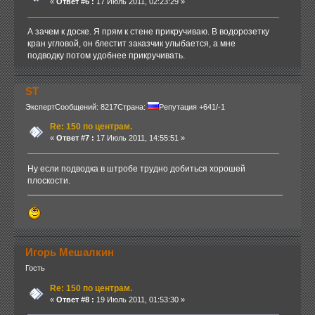
«
Ответ #6 :
17 Июль 2011, 02:23:29 »
А зачем к доске. Я прям к стене прикручиваю. В водорозетку
кран угловой, он блестит заказчик улыбается, а мне
подводку потом удобнее прикручивать.
ST
Эксперт
Сообщений: 8217
Страна:
Репутация +641/-1
Re: 150 по центрам.
«
Ответ #7 :
17 Июль 2011, 14:55:51 »
Ну если подводка в штробе трудно добиться хорошей
плоскости.
Игорь Мешалкин
Гость
Re: 150 по центрам.
«
Ответ #8 :
19 Июль 2011, 01:53:30 »