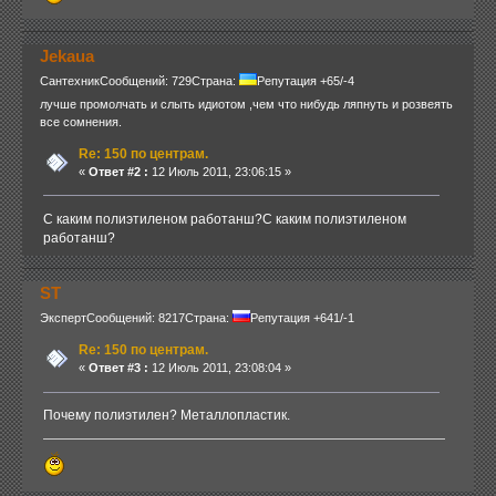
Jekaua
Сантехник
Сообщений: 729
Страна:
Репутация +65/-4
лучше промолчать и слыть идиотом ,чем что нибудь ляпнуть и розвеять
все сомнения.
Re: 150 по центрам.
«
Ответ #2 :
12 Июль 2011, 23:06:15 »
С каким полиэтиленом работанш?С каким полиэтиленом
работанш?
ST
Эксперт
Сообщений: 8217
Страна:
Репутация +641/-1
Re: 150 по центрам.
«
Ответ #3 :
12 Июль 2011, 23:08:04 »
Почему полиэтилен? Металлопластик.