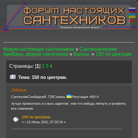
Форум настоящих сантехников
»
Сантехнические
приборы, форум сантехники
»
Ванны.
»
150 по центрам.
Страницы: [
1
]
2
3
4
Тема: 150 по центрам.
Jekaua
Сантехник
Сообщений: 729
Страна:
Репутация +65/-4
лучше промолчать и слыть идиотом ,чем что нибудь ляпнуть и розвеять
все сомнения.
150 по центрам.
«
:
12 Июль 2011, 07:20:16 »