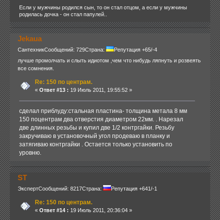
Если у мужчины родился сын, то он стал отцом, а если у мужчины
родилась дочка - он стал папулей..
Jekaua
Сантехник
Сообщений: 729
Страна:
Репутация +65/-4
лучше промолчать и слыть идиотом ,чем что нибудь ляпнуть и розвеять
все сомнения.
Re: 150 по центрам.
«
Ответ #13 :
19 Июль 2011, 19:55:52 »
сделал приблуду:стальная пластина- толщина метала 8 мм
150 поцентрам два отверстия диаметром 22мм. . Нарезал
две длинных резьбы и купил две 1/2 контргайки. Резьбу
закручиваю в установочный угол продеваю в планку и
затягиваю контргайки . Остается только установить по
уровню.
ST
Эксперт
Сообщений: 8217
Страна:
Репутация +641/-1
Re: 150 по центрам.
«
Ответ #14 :
19 Июль 2011, 20:36:04 »