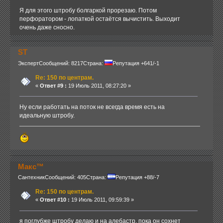
Я для этого штробу болгаркой прорезаю. Потом
перфоратором - лопаткой остаётся вычистить. Выходит
очень даже сносно.
ST
Эксперт
Сообщений: 8217
Страна:
Репутация +641/-1
Re: 150 по центрам.
«
Ответ #9 :
19 Июль 2011, 08:27:20 »
Ну если работать на поток не всегда время есть на
идеальную штробу.
Макс™
Сантехник
Сообщений: 405
Страна:
Репутация +88/-7
Re: 150 по центрам.
«
Ответ #10 :
19 Июль 2011, 09:59:39 »
я поглубже штробу делаю и на алебастр, пока он сохнет