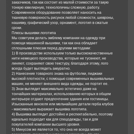
заказчиков, так как состоит из малой стоимости за такую
тонкую ювелирную, технологичны сложную, работу.
Современное оборудование позволяет наносить на
тканевую поверхность рисунок любой сложности, шевроны,
нашивку, графический узор, орнамент, логотип в сжатые
сроки.
Плюсы вышивки логотипа
Мы советуем делать эмблему компании на одежду при
помощи машинной вышивки, так как она обладает
сплошными плюсам перед другими методами:
1) В производстве используем только высококачественные
нити немецкого производства, которые не тускнеют, не
линяют, сохраняют свою текстуру, благодаря этому, лого
всегда будет выглядеть аккуратно.
2) Нанесение товарного знака на футболки, пиджаки
высокой плотности, с помощью современных вышивальных
машин, не меняет внешнего вида одежды, не портит ее.
3) Знак выглядит максимально эстетично даже на
тончайших материалах, использованию которых в общем
интерьере отдают предпочтение здания или гостиницы.
Изысканные вензеля или мельчайшие детали герба клубов
- максимально выражает вышивка логотипа.
4) Вышивка выглядит достойно и респектабельно, поэтому
идеально подходит как для спецодежды, так и для
покупателей компании высшего уровня.
5) Минусом же является то, что она не всегда может