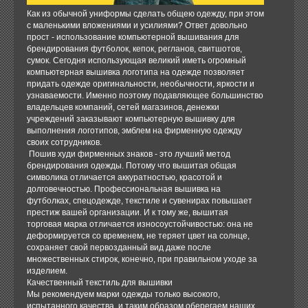
Как из обычной униформы сделать общею одежду, при этом
с маленькими вложениями и усилиями? Ответ довольно
прост - использование компьютерной вышивания для
брендирования футболок, кепок, регланов, свитшотов,
сумок. Сегодня использующая великий иметь огромный
компьютерная вышивка логотипа на одежде позволяет
придать одежде оригинальности, необычности, яркости и
узнаваемости. Именно поэтому подавляющее большинство
владельцев компаний, сетей магазинов, денежки
учреждений заказывают компьютерную вышивку для
выполнения логотипов, эмблем на фирменную одежду
своих сотрудников.
Пошив худи фирменных знаков - это лучший метод
брендирования одежды. Потому что вышитая общая
символика отличается аккуратностью, красотой и
долговечностью. Профессиональная вышивка на
футболках, спецодежде, текстиле и сувенирах повышает
престиж вашей организации. И к тому же, вышитая
торговая марка отличается износоустойчивостью: она не
деформируется со временем, не теряет цвет на солнце,
сохраняет свой первозданный вид даже после
множественных стирок, конечно, при правильном уходе за
изделием.
Качественный текстиль для вышивки
Мы рекомендуем марки одежды только высокого,
испытанного качества, и таким образом оберегаем наших