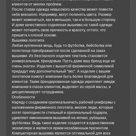
клиентов от многих проблем.
После стирки одежда невысокого качества может повести
себя внезапно. Например, могут полинять цвета. Размер
может измениться, как в меньшую, так и в большую сторону.
И даже качественно содеянная вышивка на такой одежде
может потерять свою прочность и красоту, оттого, что
пришита к плохой основе.
Вышивка логотипа
Любая купленная вещь, будь то футболка, бейсболка или
полотенце преображается после сделанной на заказ
вышивки. Из безгласного изделия текстиль становится
универсальным, брендовым. Пусть даже ваш бренд еще не
очень знатен. Изделия с вышитой фирменной символикой
придадут ему дополнительный "вес". А изделия с вашим
логотипом помогут компании быть более благовидной для
клиентов. Также брендированная одежда укрепляет имидж
компании в глазах клиентов, выделяет из серой массы, и
дисциплинирует сотрудников.
Особенности
Наряду с созданием оригинальничать рабочей униформы с
наложением фирменного логотипа, многие люди, которые
хотят преподнести стильный и оригинальный подарок,
удивляют именинников вышивкой на кепках, рубашках,
футболках. Ведь такое изделие создается в единственном
экземпляре и является ярким незабвенным презентом.
Компьютерная вышивка является оптимальной для всех