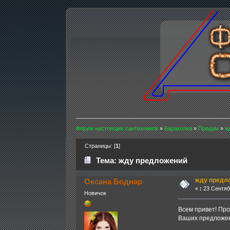
Форум настоящих сантехников
»
Барахолка
»
Продам
»
ж
Страницы: [
1
]
Тема: жду предложений
жду предл
Оксана Боднар
«
:
23 Сентябр
Новичок
Всем привет! Про
Ваших предложе