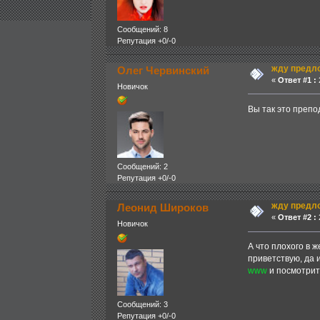
Сообщений: 8
Репутация +0/-0
жду предл
Олег Червинский
«
Ответ #1 :
2
Новичок
Вы так это препо
Сообщений: 2
Репутация +0/-0
жду предл
Леонид Широков
«
Ответ #2 :
2
Новичок
А что плохого в 
приветствую, да 
www
и посмотрите
Сообщений: 3
Репутация +0/-0