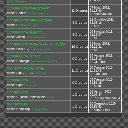
водоснабжения.
07 Март 2012,
Посоветуйте полуавтомат
11 Ответов
19:16:00
Автор Remus
Электросварка
от лев денисов
31 Октябрь 2011,
Посоветуйте огнетушитель
4 Ответов
12:05:16
Автор ST
Зелёная зона
от San
06 Ноябрь 2011,
Посоветуйте редуктор
4 Ответов
01:36:07
Автор Антон
Водоснабжение
от ST
23 Март 2012,
Посоветуйте переключение на душ
16 Ответов
16:21:31
Автор Odis99
«
1
2
»
Смесители
от ST
14 Апрель 2012,
Посоветуйте септик
0 Ответов
22:18:13
Автор Cfkmdjljh
Канализация и дренаж
от Cfkmdjljh
20 Январь 2015,
посоветуйте радиатор
31 Ответов
11:19:46
Автор Fati
«
1
2
3
»
Отопление
от шпиндель
01 Январь 2015,
Посоветуйте
0 Ответов
19:57:15
Автор Вася
Отопление
от Вася
06 Август 2020,
Посоветуйте
1 Ответов
20:02:34
Автор Ruslana Zakirnihnaia
Куплю
от Регина Красилина
20 Сентябрь 2020,
посоветуйте.
1 Ответов
10:51:53
Автор Иван Тор
Зелёная зона
от Кирилл Бох