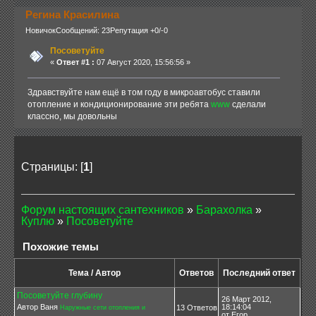
Регина Красилина
Новичок
Сообщений: 23
Репутация +0/-0
Посоветуйте
«
Ответ #1 :
07 Август 2020, 15:56:56 »
Здравствуйте нам ещё в том году в микроавтобус ставили
отопление и кондиционирование эти ребята
www
сделали
классно, мы довольны
Страницы: [
1
]
Форум настоящих сантехников
»
Барахолка
»
Куплю
»
Посоветуйте
Похожие темы
Тема / Автор
Ответов
Последний ответ
Посоветуйте глубину
26 Март 2012,
Автор Ваня
18:14:04
13 Ответов
Наружные сети отопления и
от Егор