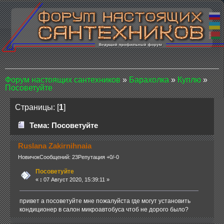
Форум настоящих сантехников
»
Барахолка
»
Куплю
»
Посоветуйте
Страницы: [
1
]
Тема: Посоветуйте
Ruslana Zakirnihnaia
Новичок
Сообщений: 23
Репутация +0/-0
Посоветуйте
«
:
07 Август 2020, 15:39:11 »
привет а посоветуйте мне пожалуйста где могут установить
кондиционер в салон микроавтобуса чтоб не дорого было?