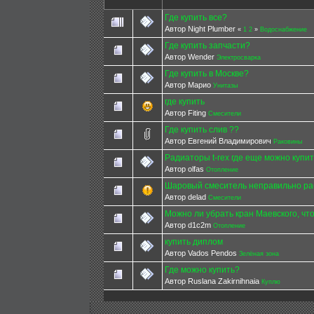
Где купить все?
Автор Night Plumber
«
1
2
»
Водоснабжение
Где купить запчасти?
Автор Wender
Электросварка
Где купить в Москве?
Автор Марио
Унитазы
где купить
Автор Fiting
Смесители
Где купить слив ??
Автор Евгений Владимирович
Раковины
Радиаторы t-rex где еще можно купи
Автор olfas
Отопление
Шаровый смеситель неправильно ра
Автор delad
Смесители
Можно ли убрать кран Маевского, чт
Автор d1c2m
Отопление
купить диплом
Автор Vados Pendos
Зелёная зона
Где можно купить?
Автор Ruslana Zakirnihnaia
Куплю