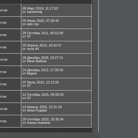
09 Март 2019, 11:17:03
ветов
от santehmig
05 Июнь 2020, 07:28:44
етов
от oldo rep
28 Октябрь 2011, 00:52:58
етов
от ST
20 Апрель 2013, 20:42:47
етов
от луна 44
26 Декабрь 2018, 19:27:31
ветов
от Иван Кийков
24 Декабрь 2012, 17:35:00
етов
от Марио
07 Июль 2015, 22:13:20
етов
от ST
12 Октябрь 2015, 09:08:33
етов
от ST
14 Апрель 2020, 23:31:18
ветов
от Анна Рудова
29 Октябрь 2020, 18:35:34
етов
от Алина ложкина