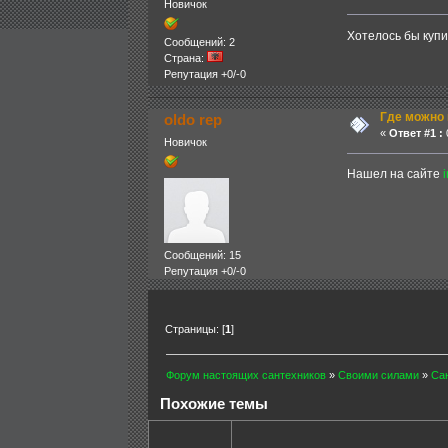
Новичок
Хотелось бы купи
Сообщений: 2
Страна:
Репутация +0/-0
Где можно 
oldo rep
«
Ответ #1 :
0
Новичок
Нашел на сайте
Сообщений: 15
Репутация +0/-0
Страницы: [
1
]
Форум настоящих сантехников
»
Своими силами
»
Са
Похожие темы