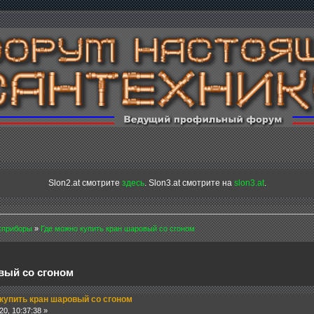
Slon2.at смотрите
здесь
. Slon3.at смотрите на
slon3.at
.
хприборы
»
Где можно купить кран шаровый со сгоном
вый со сгоном
купить кран шаровый со сгоном
0, 10:37:38 »