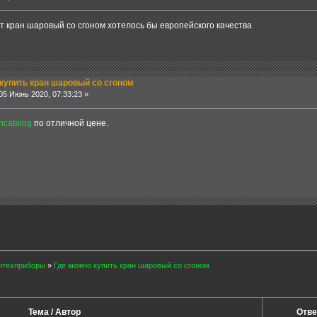
т кран шаровый со сгоном хотелось бы европейского качества
купить кран шаровый со сгоном
5 Июнь 2020, 07:33:23 »
incatalog
по отличной цене.
нтехприборы
»
Где можно купить кран шаровый со сгоном
Тема / Автор
Отве