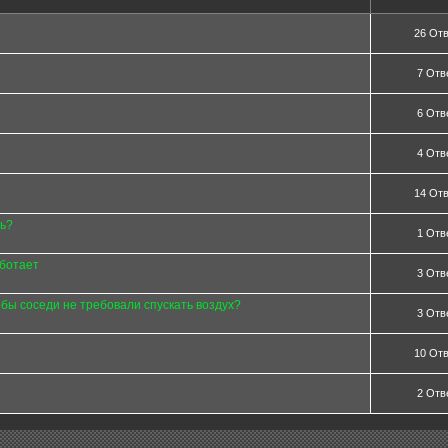
26 От
7 Отв
6 Отв
4 Отв
14 От
ть?
1 Отв
ботает
3 Отв
обы соседи не требовали спускать воздух?
3 Отв
10 От
2 Отв