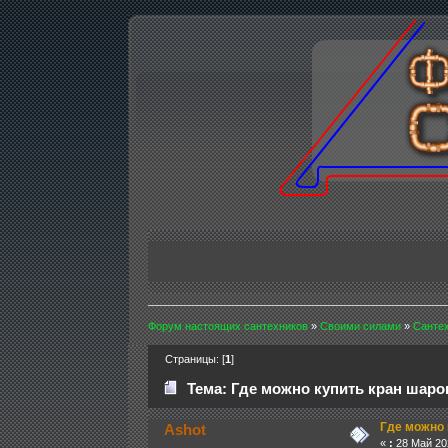
Форум настоящих сантехников
»
Своими силами
»
Санте
Страницы: [
1
]
Тема: Где можно купить кран шаро
Где можно 
Ashot
«
:
28 Май 202