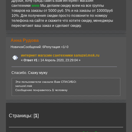
Друзья, хочу представить Вам интернет магазин
сантехники
www
Мы делаем скидку всем на все группы
товаров на заказы от 5000 руб. 5% и на заказы от 10000руб
10%. Для получения скидки просто позвоните по номеру
телефона на сайте и скажите что хотите скидку, менеджеры
пересчитают ваш заказ и сделают скидку.
Анна Рудова
Новичок
Сообщений: 6
Репутация +1/-0
интернет магазин сантехники sanuzel.msk.ru
«
Ответ #1 :
14 Апрель 2020, 23:29:04 »
Спасибо. Скажу мужу
Эти пользователи сказали Вам СПАСИБО:
sanuzel.msk
Сообщение понравилось
1
человеку
Страницы: [
1
]