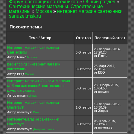
Форум настоящих сантехников
»
Общий раздел
»
Сантехнические магазины. Строительные
магазины
»
Москва
»
интернет магазин сантехники
sanuzel.msk.ru
Похожие темы
Тема / Автор
Ответов
Последний ответ
Интернет магазин сантехники
28 Февраль 2014,
СанТехДом
0 Ответов
17:20:28
от Rimko
Автор Rimko
Москва
beq-shop.ru : интернет магазин
25 Март 2014,
сантехники
0 Ответов
22:11:26
от BEQ
Автор BEQ
Москва
Интернет-магазин Юнисам. Магазин
28 Январь 2015,
мебели для ванной, сантехники и
0 Ответов
13:04:53
комплектующих.
от unisam
Автор unisam
Минск
Интернет магазин сантехники
19 Февраль 2017,
Universyst
1 Ответов
13:30:39
от Жорик
Автор universyst
Киев
Интернет-магазин сантехники
06 Июль 2015,
Universyst
0 Ответов
19:12:48
от universyst
Автор universyst
Днепропетровск