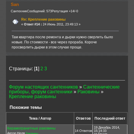
San
Сантехник
Сообщений: 573
Репутация +14/-0
Re: Крепление раковины
«
Ответ #14 :
24 Июнь 2011, 23:49:13 »
Там квартира после ремонта и дырки нужно сверлить было
новые. По стоимости - все через прораба. Короче
просверлить дырки в этом случае проще.
Страницы: [
1
]
2
3
Форум настоящих сантехников
»
Сантехнические
приборы, форум сантехники
»
Раковины
»
Крепление раковины
Похожие темы
Тема / Автор
Ответов
Последний ответ
19 Декабрь 2014,
Керамогранитные раковины
14 Ответов
15:14:33
Автор Неля
Раковины