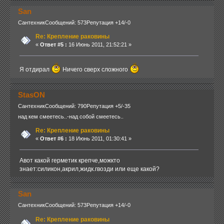
San
Сантехник
Сообщений: 573
Репутация +14/-0
Re: Крепление раковины
«
Ответ #5 :
16 Июнь 2011, 21:52:21 »
Я отдирал
Ничего сверх сложного
StasON
Сантехник
Сообщений: 790
Репутация +5/-35
над кем смеетесь..-над собой смеетесь..
Re: Крепление раковины
«
Ответ #6 :
18 Июнь 2011, 01:30:41 »
Авот какой герметик крепче,можкто
знает:силикон,акрил,жидк.гвозди или еще какой?
San
Сантехник
Сообщений: 573
Репутация +14/-0
Re: Крепление раковины