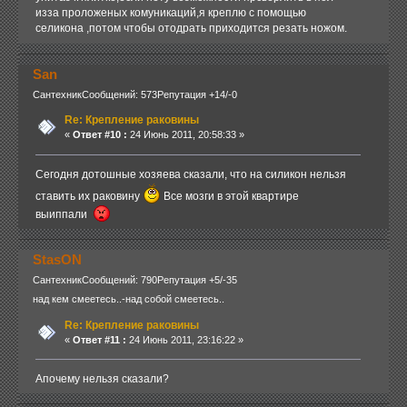
изза проложеных комуникаций,я креплю с помощью
селикона ,потом чтобы отодрать приходится резать ножом.
San
Сантехник
Сообщений: 573
Репутация +14/-0
Re: Крепление раковины
«
Ответ #10 :
24 Июнь 2011, 20:58:33 »
Сегодня дотошные хозяева сказали, что на силикон нельзя
ставить их раковину
Все мозги в этой квартире
выиппали
StasON
Сантехник
Сообщений: 790
Репутация +5/-35
над кем смеетесь..-над собой смеетесь..
Re: Крепление раковины
«
Ответ #11 :
24 Июнь 2011, 23:16:22 »
Апочему нельзя сказали?