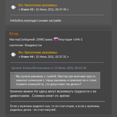
Re: Крепление раковины
«
Ответ #3 :
15 Июнь 2011, 00:47:45 »
Небойся,неупадет,онаже натумбе
Егор
Мастер
Сообщений: 2099
Страна:
Репутация +244/-2
сантехник- Владивосток
Re: Крепление раковины
«
Ответ #4 :
15 Июнь 2011, 02:37:31 »
Цитата: Елена Витальевна от 12 Июнь 2011, 08:14:34
Мы купили раковину с тумбой. Мастер при монтаже просто
намазал силиконом с торца раковины и приклеил ее к стене.
Скажите пожалуйста, это допустимо так делать?
Конечно можно Но сдесь могут возникнуть трудности с ее
демонтажем…Силикон клеит оч. крепко
Если у мужчины родился сын, то он стал отцом, а если у мужчины
родилась дочка - он стал папулей..