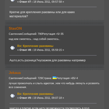
«
Ответ #7 :
18 Июнь 2011, 09:57:58 »
Крепче для крепления раковины или для каких
материалов?
StasON
Сантехник
Сообщений: 790
Репутация +5/-35
над кем смеетесь..-над собой смеетесь..
Re: Крепление раковины
«
Ответ #8 :
19 Июнь 2011, 05:59:15 »
Ашто,есть разница?нускажем для раковины например
Jekaua
Сантехник
Сообщений: 729
Страна:
Репутация +65/-4
лучше промолчать и слыть идиотом ,чем что нибудь ляпнуть и розвеять
все сомнения.
Re: Крепление раковины
«
Ответ #9 :
19 Июнь 2011, 09:07:18 »
унитаз к плитке,если нету возможности прсверлить в пол