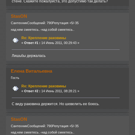
стене. Скажите пожалуйста, это допустимо так делать?
StasON
Сантехник
Сообщений: 790
Репутация +5/-35
над кем смеетесь..-над собой смеетесь..
Re: Крепление раковины
«
Ответ #1 :
14 Июнь 2011, 00:29:43 »
Лишьбы держалась
Елена Витальевна
Гость
Re: Крепление раковины
«
Ответ #2 :
14 Июнь 2011, 08:28:21 »
С виду раковина держится. Но шевелить ее боюсь.
StasON
Сантехник
Сообщений: 790
Репутация +5/-35
над кем смеетесь..-над собой смеетесь..