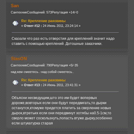
San
Сантехник
Сообщений: 573
Репутация +14/-0
Re: Крепление раковины
«
Ответ #12 :
24 Июнь 2011, 23:24:14 »
Сказали что раз есть отверстия для креплений значит надо
ставить с помощью креплений. Дотошные заказчики.
StasON
Сантехник
Сообщений: 790
Репутация +5/-35
над кем смеетесь..-над собой смеетесь..
Re: Крепление раковины
«
Ответ #13 :
24 Июнь 2011, 23:41:31 »
Объясни несведущим,што это им будет вопервых
дороже,вовторых если они будут передвигать,то дырки
останутся,ктомуже придется платить за сверление новых
дырок,втретьих если они передвинут хотябы на0.5-1см,то
сверло может соскользнуть,попасть втуже дырку,особенно
если штукатурка старая