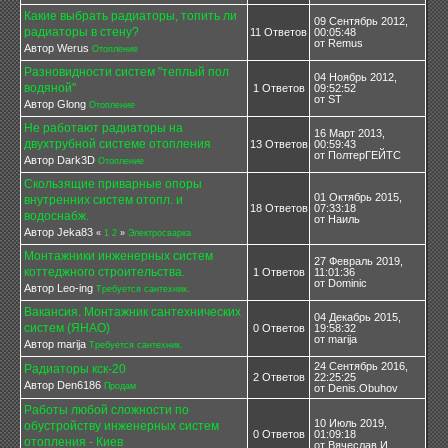
Какие выбрать радиаторы, топить ли
09 Сентябрь 2012,
радиаторы в стену?
11 Ответов
00:05:48
от Remus
Автор Werus
Отопление
Разновидности систем "теплый пол
04 Ноябрь 2012,
водяной"
1 Ответов
09:52:52
от ST
Автор Glong
Отопление
Не работают радиаторы на
16 Март 2013,
двухтрубной системе отопления
13 Ответов
00:59:43
от ПолтерГЕЙТС
Автор Dark3D
Отопление
Скользящие приварные опоры
01 Октябрь 2015,
внутренних систем отопл. и
18 Ответов
07:33:18
водоснабж.
от Наиль
Автор Jeka83
«
1
2
»
Электросварка
Монтажники инженерных систем
27 Февраль 2019,
коттеджного строительства.
1 Ответов
11:01:36
от Dominic
Автор Leo-ing
Требуется сантехник.
Вакансия. Монтажник сантехнических
04 Декабрь 2015,
систем (ЯНАО)
0 Ответов
19:58:32
от marija
Автор marija
Требуется сантехник.
24 Сентябрь 2016,
Радиаторы кск-20
2 Ответов
22:25:25
Автор Den6186
Продам
от Denis.Obuhov
Работы любой сложности по
10 Июль 2019,
обустройству инженерных систем
0 Ответов
01:09:18
отопления - Киев
от Вячеслав И.