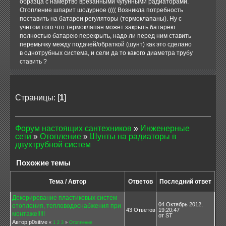
образца с намертво врезанными чугунными радиаторами.
Отопление шпарит шодурное (((( Возникла потребность
поставить на батареи регуляторы (термоклапаны). Ну с
учетом того что термоклапан может закрыть батарею
полностью батарею перекрыть, надо ли перед ним ставить
перемычку между подачей/обраткой (шунт) как это сделано
в однотрубных система, и сели да то какого диаметра трубу
ставить ?
Страницы: [
1
]
Форум настоящих сантехников
»
Инженерные
сети
»
Отопление
»
Шунты на радиаторы в
двухтрубной систем
Похожие темы
Тема / Автор
Ответов
Последний ответ
Декорирование пластиковых систем
04 Октябрь 2012,
отопления, тепловодоснабжения при
43 Ответов
19:20:47
монтаже!!!!!
от ST
Автор p0sitive
«
1
2
3
»
Отопление