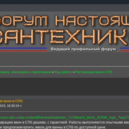
хников, электриков и отделочников
»
Ищу работу
»
Реставрация ванн в СПб
я ванн в СПб
19, 18:30:24 »
врацию ванн в СПб дешево, с гарантией. Работы выполняются опытными м
е предлагаем купить эмаль для ванны в СПб по доступной цене.