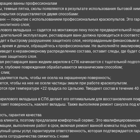
аврацию ванны профессионалам
, темные пятна, сколы появляются в результате использования бытовой хим
покрытия осуществляется двумя способами:
анн — покрытие с использованием профессиональных краскопультов. Это га
нолитного слоя;
илового вкладыша — садится на монтажную пену после предварительной подг
длительной эксплуатации, реставрация ванн должна проводиться в соответс
дет к быстрому разрушению защитного слоя, неоправданным финансовым и 
ь время и деньги, обращайтесь к профессионалам. Не выполняйте эмалировк
иведет к неравномерному распределению состава, оставит следы, где будет 
ние защитного слоя.
я реставрация ванн жидким акрилом в СПб начинается с тщательной подгот
тся, глубокие повреждения обрабатываются механическим способом;
 слив;
удаляется пыль, чтобы не осела на окрашенную поверхность;
ется, чтобы на нее не осели частицы эмали при работе краскопультом.
ся при температуре +22 градуса по Цельсию. Твердеет состав в течение 40 
акрилового вкладыша в СПб делает его оптимальным для восстановления по
овят поверхность, наклеят вкладыш. Также выполняем ремонт санузла под к
сть, гарантия качества
а клиента, поэтому предлагаем комфортный сервис. Это квалифицированна
ации, выполнение работ в срок, включая ремонт ванной комнаты под ключ.
пный цены услуг, гарантируем ответственность, которая подтверждается га
чала сотрудничества свяжитесь с нами