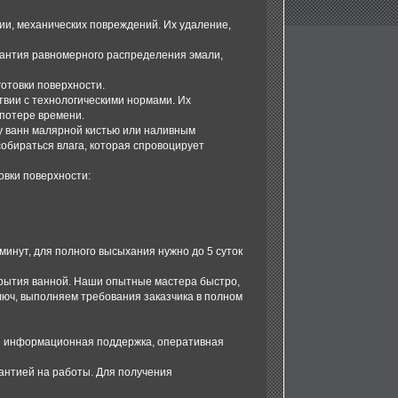
ии, механических повреждений. Их удаление,
рантия равномерного распределения эмали,
отовки поверхности.
твии с технологическими нормами. Их
потере времени.
у ванн малярной кистью или наливным
собираться влага, которая спровоцирует
овки поверхности:
минут, для полного высыхания нужно до 5 суток
крытия ванной. Наши опытные мастера быстро,
люч, выполняем требования заказчика в полном
я информационная поддержка, оперативная
рантией на работы. Для получения