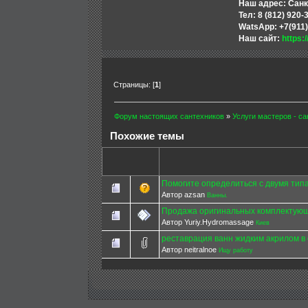
Наш адрес: Санк
Тел: 8 (812) 920-
WatsApp: +7(911)
Наш сайт:
https:
Страницы: [
1
]
Форум настоящих сантехников
»
Услуги мастеров - са
Похожие темы
Помогите определиться с двумя типа
Автор azsan
Ванны.
Продажа оригинальных комплектующ
Автор Yuriy.Hydromassage
Киев
реставрация ванн жидким акрилом в 
Автор neitralnoe
Ищу работу