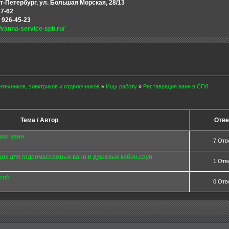
т-Петербург, ул. Большая Морская, 28/13
37-62
 926-45-23
//vanna-service-spb.ru/
нтехников, электриков и отделочников
»
Ищу работу
»
Реставрация ванн в СПб
Тема / Автор
Отве
ми ванн.
7 Отв
их для гидромассажных ванн и душевых кабин,саун
1 Отв
спб
0 Отв