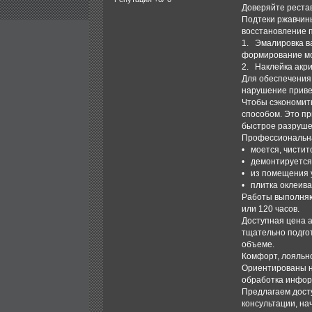
Доверяйте рест
Подтеки ржавчины
восстановление 
1. Эмалировка в
формирование мо
2. Наклейка акр
Для обеспечения 
нарушение приве
Чтобы сэкономит
способом. Это пр
быстрое разруше
Профессиональна
• моется, чисти
• демонтируется
• из помещения 
• плитка оклеива
Работы выполняют
или 120 часов.
Доступная цена 
тщательно подгот
объеме.
Комфорт, лояльно
Ориентированы н
обработка информ
Предлагаем досту
консультации, на