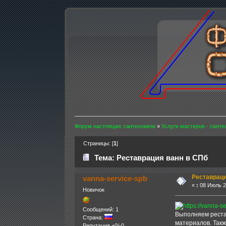
Форум настоящих сантехников
»
Услуги мастеров - санте
Страницы: [
1
]
Тема: Реставрация ванн в СПб
Реставраци
vanna-service-spb
«
:
08 Июль 20
Новичок
Сообщений: 1
Выполняем реста
Страна:
материалов. Такж
Репутация +0/-0