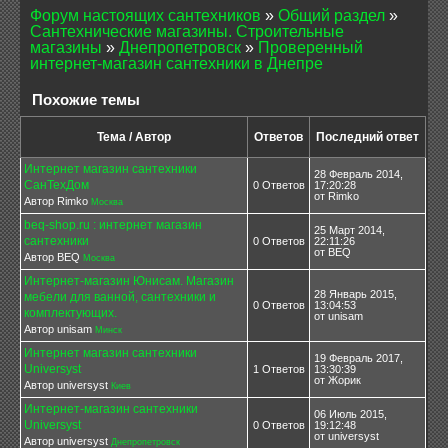
Форум настоящих сантехников
»
Общий раздел
»
Сантехнические магазины. Строительные
магазины
»
Днепропетровск
»
Проверенный
интернет-магазин сантехники в Днепре
Похожие темы
Тема / Автор
Ответов
Последний ответ
Интернет магазин сантехники
28 Февраль 2014,
СанТехДом
0 Ответов
17:20:28
от Rimko
Автор Rimko
Москва
beq-shop.ru : интернет магазин
25 Март 2014,
сантехники
0 Ответов
22:11:26
от BEQ
Автор BEQ
Москва
Интернет-магазин Юнисам. Магазин
28 Январь 2015,
мебели для ванной, сантехники и
0 Ответов
13:04:53
комплектующих.
от unisam
Автор unisam
Минск
Интернет магазин сантехники
19 Февраль 2017,
Universyst
1 Ответов
13:30:39
от Жорик
Автор universyst
Киев
Интернет-магазин сантехники
06 Июль 2015,
Universyst
0 Ответов
19:12:48
от universyst
Автор universyst
Днепропетровск