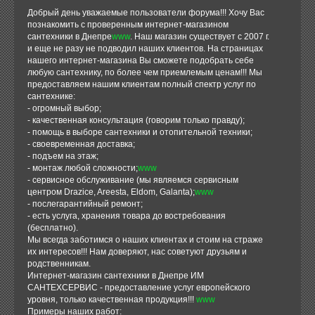
Добрый день уважаемые пользователи форума!!! Хочу Вас
познакомить с проверенным интернет-магазином
сантехники в Днепре
www
. Наш магазин существует с 2007 г.
и еще не разу не подводил наших клиентов. На страницах
нашего интернет-магазина Вы сможете подобрать себе
любую сантехнику, по более чем приемлемым ценам!!! Мы
предоставляем нашим клиентам полный спектр услуг по
сантехнике:
- огромный выбор;
- качественная консультация (говорим только правду);
- помощь в выборе сантехники и отопительной техники;
- своевременная доставка;
- подъем на этаж;
- монтаж любой сложности;
www
- сервисное обслуживание (мы являемся сервисным
центром Drazice, Areesta, Eldom, Galanta);
www
- послегарантийный ремонт;
- есть услуга, хранения товара до востребования
(бесплатно).
Мы всегда заботимся о наших клиентах и стоим на страже
их интересов!!! Нам доверяют, нас советуют друзьям и
родственникам.
Интернет-магазин сантехники в Днепре ИМ
САНТЕХСЕРВИС - предоставление услуг европейского
уровня, только качественная продукция!!!
www
Примеры наших работ: