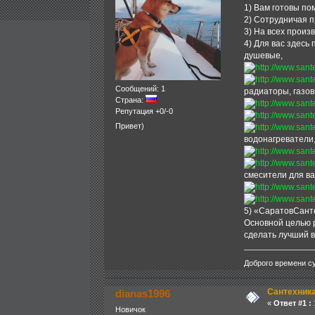
1) Вам готовы по
2) Сотрудничая 
3) На всех произ
4) Для вас здесь
душевые,
Сообщений: 1
радиаторы, газов
Страна:
Репутация +0/-0
Привет)
водонагреватели
смесители для ва
5) «СаратовСант
Основной целью 
сделать лучший 
Доброго времени су
Сантехника
dianas1996
«
Ответ #1 :
1
Новичок