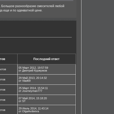
н. Большое разнообразие смесителей любой
да еще и по адекватной цене.
тов
Последний ответ
05 Март 2012, 19:57:59
ветов
от Дмитрий Куржумов
29 Май 2013, 20:14:32
етов
от Vlad69
25 Март 2014, 15:54:11
етов
от Journeyman777
07 Май 2014, 15:18:20
етов
от ST
29 Июль 2014, 11:43:14
етов
от OlgaAvdeeva