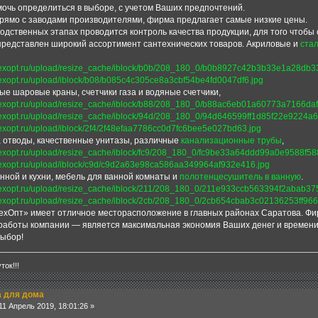
мочь определиться в выборе, с учетом Ваших предпочтений.
прямо с заводами производителями, фирма предлагает самые низкие цены.
водственных этапах проводится контроль качества продукции, для того чтобы
 представлен широкий ассортимент сантехнических товаров. Акриловые и
ста
ые шаровые краны, счетчики газа и водяные счетчики,
, отводы, качественные унитазы, различные
канализационные трубы
,
нной и кухни, мебель для ванной комнаты и
полотенцесушитель в ванную
.
ехОпт» имеет отличное месторасположение в главных районах Саратова. Фи
работы компании — является максимальная экономия Ваших денег и времени 
выбор!
ток!!!
 для дома
1 Апрель 2019, 18:01:26 »