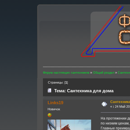
Форум настоящих сантехников
»
Общий раздел
»
Сантехн
Страницы: [
1
]
Тема: Сантехника для дома
Сантехника
Links19
«
:
24 Май 201
Новичок
На протяжении дв
по низким ценам,
Главные преимущ