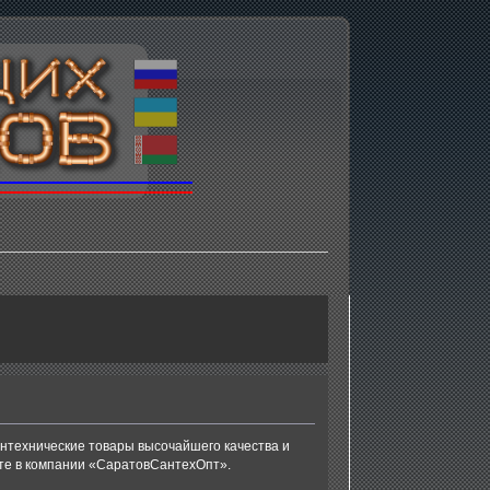
антехнические товары высочайшего качества и
дете в компании «СаратовСантехОпт».