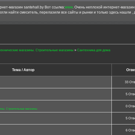
нет-магазин santehall.by Вот ссылка:
www
. Очень неплохой интернет-магази
могли найти смеситель, перелазили все сайты и рынки и только здесь нашли , 
ехнические магазины. Строительные магазины
»
Сантехника для дома
Тема / Автор
Отве
33 От
5 Отв
0 Отв
ины. Строительные магазины
5 Отв
6 Отв