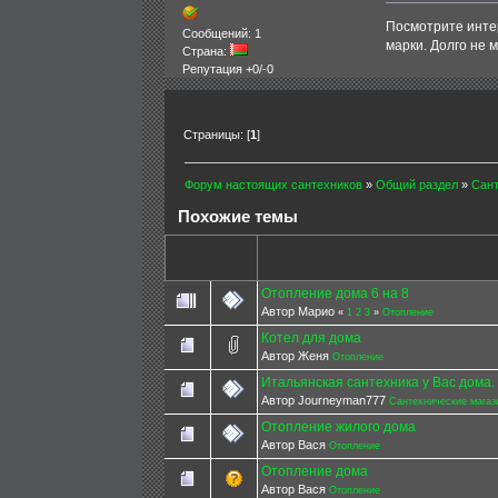
Посмотрите интер
Сообщений: 1
марки. Долго не 
Страна:
Репутация +0/-0
Страницы: [
1
]
Форум настоящих сантехников
»
Общий раздел
»
Сант
Похожие темы
Отопление дома 6 на 8
Автор Марио
«
1
2
3
»
Отопление
Котел для дома
Автор Женя
Отопление
Итальянская сантехника у Вас дома.
Автор Journeyman777
Сантехнические магаз
Отопление жилого дома
Автор Вася
Отопление
Отопление дома
Автор Вася
Отопление