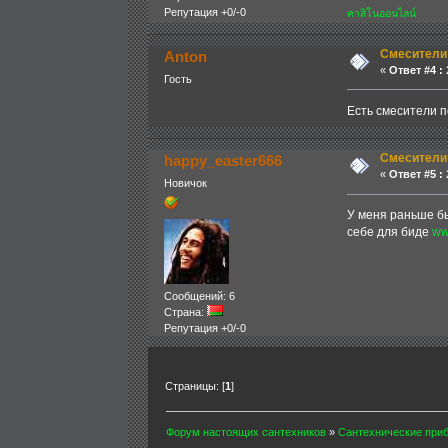
Репутация +0/-0
คาสิโนออนไลน์
Смесители
Anton
«
Ответ #4 :
2
Гость
Есть смесители 
Смесители
happy_easter666
«
Ответ #5 :
2
Новичок
У меня раньше бы
себе для биде
w
Сообщений: 6
Страна:
Репутация +0/-0
Страницы: [
1
]
Форум настоящих сантехников
»
Сантехнические при