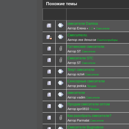
Похожие темы
смесители Damixa
Автор Елена
«
1
2
»
Смесители
Смесители.
Автор лев денисов
Сантехприборы
Гатчинские смесители.
Автор ST
Смесители
Смесители STC
Автор ST
Смесители
Текут смесители
Автор richi4
Смесители
Сенсорные смесители
Автор jeekka
Продам
смесители
Автор vadim
Смесители
Продам смесители оптом
Автор igor0810
Продам
Как разобрать смесители?
Автор Parmalat
Смесители
Смесители Bugnatese