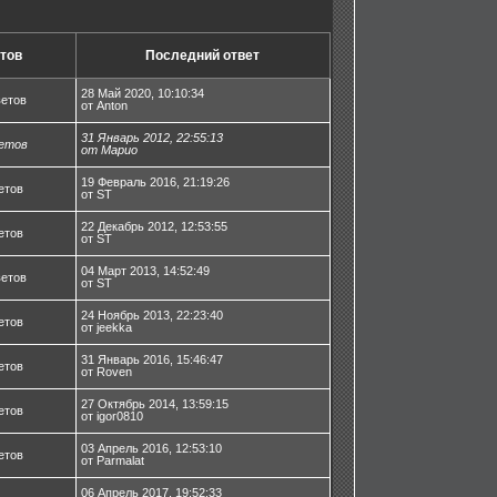
тов
Последний ответ
28 Май 2020, 10:10:34
ветов
от Anton
31 Январь 2012, 22:55:13
етов
от Марио
19 Февраль 2016, 21:19:26
етов
от ST
22 Декабрь 2012, 12:53:55
етов
от ST
04 Март 2013, 14:52:49
ветов
от ST
24 Ноябрь 2013, 22:23:40
етов
от jeekka
31 Январь 2016, 15:46:47
етов
от Roven
27 Октябрь 2014, 13:59:15
етов
от igor0810
03 Апрель 2016, 12:53:10
етов
от Parmalat
06 Апрель 2017, 19:52:33