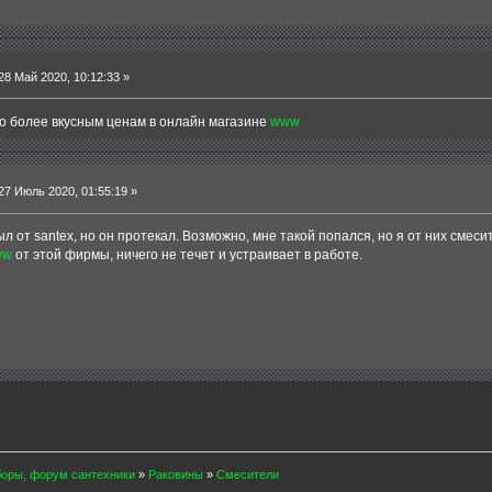
8 Май 2020, 10:12:33 »
по более вкусным ценам в онлайн магазине
www
7 Июль 2020, 01:55:19 »
л от santex, но он протекал. Возможно, мне такой попался, но я от них смес
ww
от этой фирмы, ничего не течет и устраивает в работе.
боры, форум сантехники
»
Раковины
»
Смесители