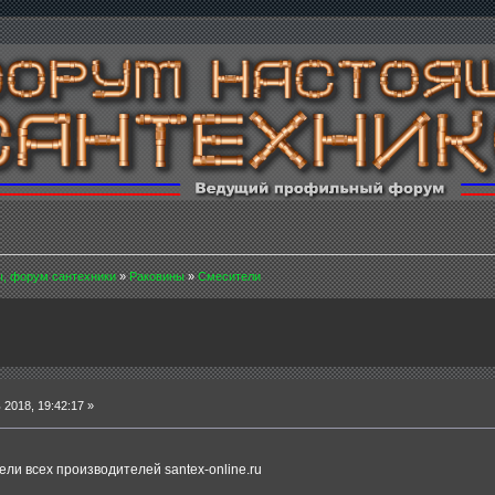
, форум сантехники
»
Раковины
»
Смесители
2018, 19:42:17 »
ели всех производителей santex-online.ru