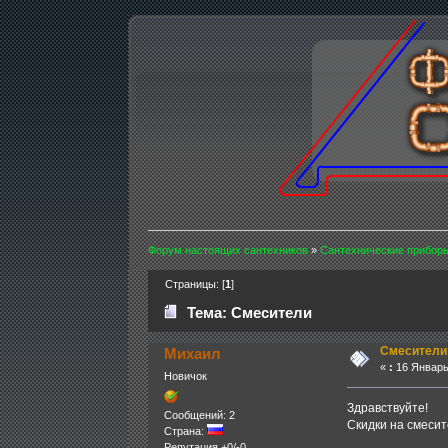
Форум настоящих сантехников
»
Сантехнические приборы
Страницы: [
1
]
Тема: Смесители
Смесители
Михаил
«
:
16 Январь 
Новичок
Здравствуйте!
Сообщений: 2
Скидки на смесит
Страна:
Репутация +0/-0