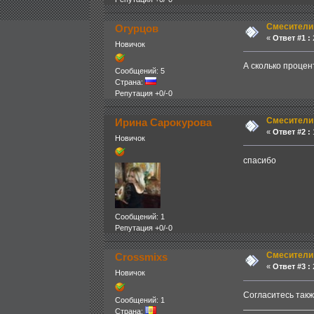
Смесители
Огурцов
«
Ответ #1 :
2
Новичок
А сколько процен
Сообщений: 5
Страна:
Репутация +0/-0
Смесители
Ирина Сарокурова
«
Ответ #2 :
1
Новичок
спасибо
Сообщений: 1
Репутация +0/-0
Смесители
Crossmixs
«
Ответ #3 :
2
Новичок
Согласитесь так
Сообщений: 1
Страна: