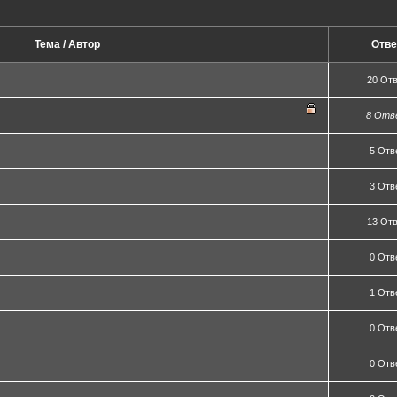
Тема / Автор
Отве
20 От
8 Отв
5 Отв
3 Отв
13 От
0 Отв
1 Отв
0 Отв
0 Отв