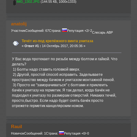
IMG_1302.JPG
(144.55 КБ, 1000x1333)
anatolij
Участник
Сообщений: 67
Страна:
Репутация +2/-2
Слесарь АВР
Течёт из-под крепёжного винта унитаза
«
Ответ #1 :
14 Октябрь 2017, 20:05:36 »
У Вас вода протекает по резьбе между болтом и гайкой. Что
делать?
1) Болты надо ставить головкой вверх.
2) Другой, простой способ исправить. Заделываете
пространство между бачком и унитазом монтажной пеной.
3) Просто не "заморачиваться" с болтами и приклеить
бачёк к унитазу на герметик. Я так делал, когда бачёк не
подходил к унитазу по размерам отверстий. Никаких течей,
просто,быстро. Если надо будет снять бачёк просто
отрежете герметик канцелярским ножом.
Rauil
Новичок
Сообщений: 1
Страна:
Репутация +0/-0