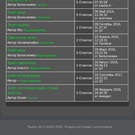
5 Ответов
07:32:09
Автор Белоснежка
Унитазы
от sasha-h
08 Май 2014,
Течет кран
9 Ответов
21:58:32
Автор Белоснежка
Отопление
от монтана
08 Октябрь 2014,
Течет клапан
1 Ответов
11:37:37
Автор Икс
Водонагреватели.
от ST
23 Апрель 2015,
Смеситель течет
2 Ответов
12:18:31
Автор Ukrainamafiya
Смесители
от Taviskar
29 Март 2016,
Течет кран
0 Ответов
15:21:26
Автор Белоснежка
Водоснабжение
от Белоснежка
16 Август 2016,
Течет смеситель
1 Ответов
09:46:13
Автор maxzzz
Водоснабжение
от ST
16 Сентябрь 2017,
течет из кранбуксы
4 Ответов
18:13:22
Автор --
Водоснабжение
от ST
Течёт постоянно вода с бачка
09 Февраль 2018,
унитаза.
5 Ответов
16:40:35
от Анекдот
Автор Оолег
Унитазы
Teplos.net © 2010–
2026. Форум настоящих сантехников