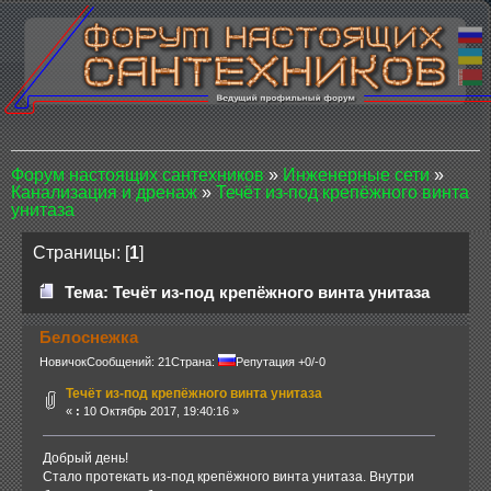
Форум настоящих сантехников
»
Инженерные сети
»
Канализация и дренаж
»
Течёт из-под крепёжного винта
унитаза
Страницы: [
1
]
Тема: Течёт из-под крепёжного винта унитаза
Белоснежка
Новичок
Сообщений: 21
Страна:
Репутация +0/-0
Течёт из-под крепёжного винта унитаза
«
:
10 Октябрь 2017, 19:40:16 »
Добрый день!
Стало протекать из-под крепёжного винта унитаза. Внутри