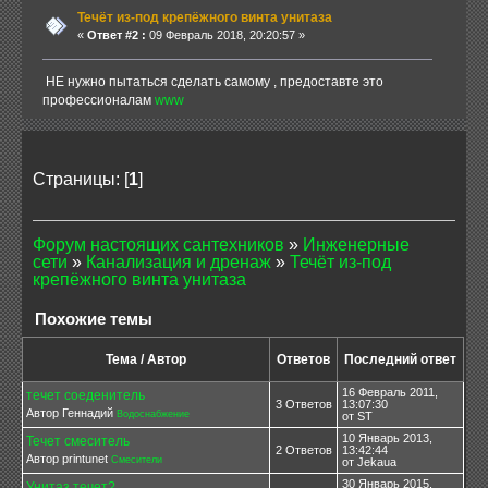
Течёт из-под крепёжного винта унитаза
«
Ответ #2 :
09 Февраль 2018, 20:20:57 »
НЕ нужно пытаться сделать самому , предоставте это
профессионалам
www
Страницы: [
1
]
Форум настоящих сантехников
»
Инженерные
сети
»
Канализация и дренаж
»
Течёт из-под
крепёжного винта унитаза
Похожие темы
Тема / Автор
Ответов
Последний ответ
16 Февраль 2011,
течет соеденитель
3 Ответов
13:07:30
Автор Геннадий
Водоснабжение
от ST
10 Январь 2013,
Течет смеситель
2 Ответов
13:42:44
Автор printunet
Смесители
от Jekaua
30 Январь 2015,
Унитаз течет?