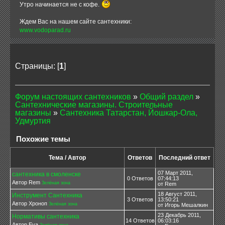
Утро начинается не с кофе.
Ждем Вас на нашем сайте сантехники:
www.vodoparad.ru
Страницы: [
1
]
Форум настоящих сантехников
»
Общий раздел
»
Сантехнические магазины. Строительные
магазины
»
Сантехника Татарстан, Йошкар-Ола,
Удмуртия
Похожие темы
Тема / Автор
Ответов
Последний ответ
07 Март 2011,
сантехника в смоленске
0 Ответов
07:44:13
Автор Rem
Зелёная зона
от Rem
18 Август 2011,
Инструмент Сантехника
3 Ответов
13:50:21
Автор Хроноп
Зелёная зона
от Игорь Мешалкин
23 Декабрь 2011,
Нормативы сантехника
14 Ответов
06:03:16
Автор Eva