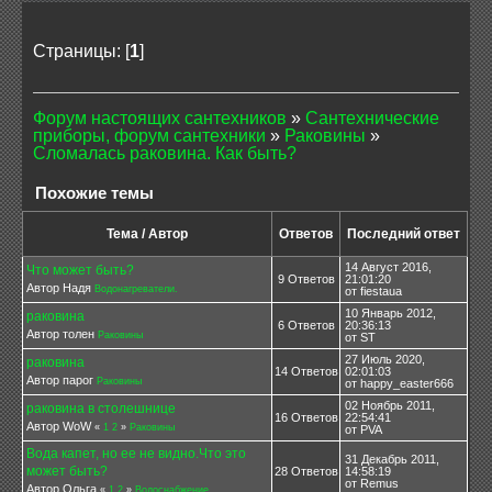
Страницы: [
1
]
Форум настоящих сантехников
»
Сантехнические
приборы, форум сантехники
»
Раковины
»
Сломалась раковина. Как быть?
Похожие темы
Тема / Автор
Ответов
Последний ответ
14 Август 2016,
Что может быть?
9 Ответов
21:01:20
Автор Надя
Водонагреватели.
от fiestaua
10 Январь 2012,
раковина
6 Ответов
20:36:13
Автор толен
Раковины
от ST
27 Июль 2020,
раковина
14 Ответов
02:01:03
Автор парог
Раковины
от happy_easter666
02 Ноябрь 2011,
раковина в столешнице
16 Ответов
22:54:41
Автор WoW
«
1
2
»
Раковины
от PVA
Вода капет, но ее не видно.Что это
31 Декабрь 2011,
может быть?
28 Ответов
14:58:19
от Remus
Автор Ольга
«
1
2
»
Водоснабжение