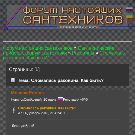
Форум настоящих сантехников
»
Сантехнические
приборы, форум сантехники
»
Раковины
»
Сломалась
раковина. Как быть?
Страницы: [
1
]
Тема: Сломалась раковина. Как быть?
MoscowRooms
Новичок
Сообщений: 1
Страна:
Репутация +0/-0
Сломалась раковина. Как быть?
«
:
14 Декабрь 2016, 21:42:41 »
День добрый!