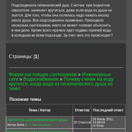
Подсоединила гигиенический душ. Счетчик при поднятом
смесителе начинает крутиться, даже если вода из душа не
льется. Для того, чтобы она полилась надо нажать кнопку
около душа. Все подсоединено правильно. Приходило
несколько сантехников, никто не может толково объяснить
в чем дело. Кроме всего прочего идет подмес горячей воды
в холодную во всем подъезде. За счет чего это происходит?
Страницы: [
1
]
Форум настоящих сантехников
»
Инженерные
сети
»
Водоснабжение
»
Почему счечик на воду
крутится, когда вода из гигиенического душа не
течет.
Похожие темы
Тема / Автор
Ответов
Последний ответ
29 Июль 2011,
смеситель для гигиенического душа
30 Ответов
14:08:04
Автор Анна
«
1
2
3
»
Смесители
от Егор