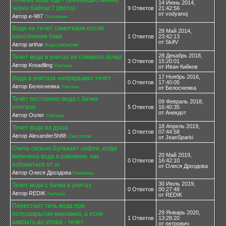
Почему вода идёт преимущественно
14 Июнь 2014,
через байпас? (фото)
9 Ответов
21:42:56
от vodyanoj
Автор e-987
Отопление
Вода не течет самотеком после
28 Май 2014,
наполнения бака
1 Ответов
23:42:13
от SkifV
Автор arthar
Водоснабжение
28 Декабрь 2018,
Течет вода в унитаз из сливного бочка
3 Ответов
15:20:01
Автор Kreadlling
Унитазы
от Иван Кийков
17 Ноябрь 2016,
Вода в унитазе непрерывно течёт
0 Ответов
17:40:05
Автор Белоснежка
Унитазы
от Белоснежка
Течёт постоянно вода с бачка
09 Февраль 2018,
унитаза.
5 Ответов
16:40:35
от Анекдот
Автор Оолег
Унитазы
18 Апрель 2019,
Течет вода из душа
1 Ответов
07:44:58
Автор AlexanderSh88
Смесители
от JeanSparki
Очень сильно Булькает сифон, когда
20 Май 2019,
включена вода в раковине. как
0 Ответов
16:42:10
избавиться от ш
от Олеся Дроздова
Автор Олеся Дроздова
Раковины
30 Июль 2019,
Течет вода с бачка в унитаз
0 Ответов
00:27:48
Автор REDIK
Унитазы
от REDIK
Перестает течь вода при
29 Январь 2020,
полузакрытии маховика, а если
1 Ответов
13:28:20
закрыть до упора - течет
от петрович