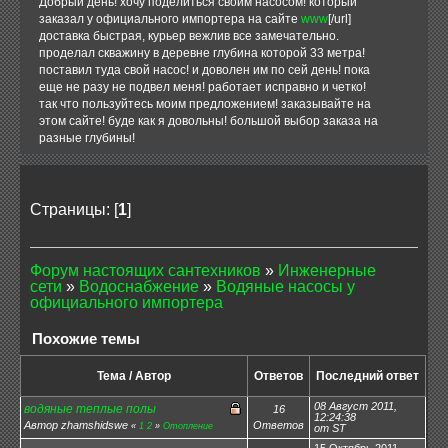
Добрый день! хочу поделиться своим насосом! который
заказал у официального импортера на сайте
www
[/url]
доставка быстрая, курьер вежлив все замечательно.
проделал скважину в деревне глубина которой 33 метра!
поставил туда свой насос! и доволен им по сей день! пока
еще не разу не подвел меня! работает исправно и четко!
так что пользуйтесь моим предложением! заказывайте на
этом сайте! буде как я довольны! большой выбор заказа на
разные глубины!
Страницы: [
1
]
Форум настоящих сантехников
»
Инженерные
сети
»
Водоснабжение
»
Водяные насосы у
официального импортера
Похожие темы
Тема / Автор
Ответов
Последний ответ
08 Август 2011,
водяные теплые полы
16
12:24:38
Автор zhamshidswe
Ответов
«
1
2
»
Отопление
от ST