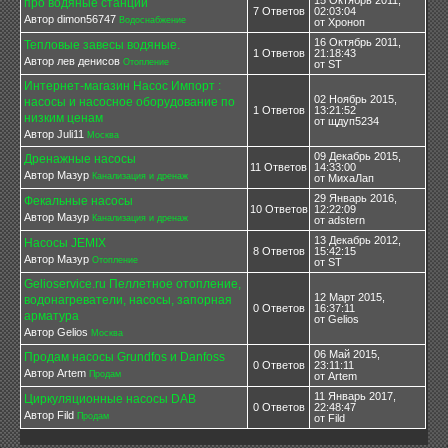
15 Октябрь 2011,
про водяные станции
7 Ответов
02:03:04
Автор dimon56747
Водоснабжение
от Хроноп
16 Октябрь 2011,
Тепловые завесы водяные.
1 Ответов
21:18:43
Автор лев денисов
Отопление
от ST
Интернет-магазин Насос Импорт :
02 Ноябрь 2015,
насосы и насосное оборудование по
1 Ответов
13:21:52
низким ценам
от щдуп5234
Автор Juli11
Москва
09 Декабрь 2015,
Дренажные насосы
11 Ответов
14:33:00
Автор Мазур
Канализация и дренаж
от МихаЛап
29 Январь 2016,
Фекальные насосы
10 Ответов
12:22:09
Автор Мазур
Канализация и дренаж
от adstern
13 Декабрь 2012,
Насосы JEMIX
8 Ответов
15:42:15
Автор Мазур
Отопление
от ST
Gelioservice.ru Пеллетное отопление,
12 Март 2015,
водонагреватели, насосы, запорная
0 Ответов
16:37:11
арматура
от Gelios
Автор Gelios
Москва
06 Май 2015,
Продам насосы Grundfos и Danfoss
0 Ответов
23:11:11
Автор Artem
Продам
от Artem
11 Январь 2017,
Циркуляционные насосы DAB
0 Ответов
22:48:47
Автор Fild
Продам
от Fild