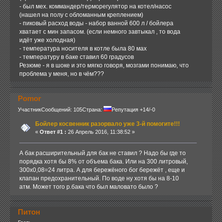
- был мех. коммандер/терморегулятор на котел/насос
(нашел на полу с обломанным креплением)
- пиковый расход воды - набор ванной 600 л / бойлера
хватает с мин запасом. (если немного завтыкал , то вода
идёт уже холодная)
- температура носителя в котле была 80 мах
- температуру в баке ставил 60 градусов
Резюме - я в шоке и это мягко говоря, мозгами понимаю, что
проблема у меня, но в чём???
Pomor
Участник
Сообщений: 105
Страна:
Репутация +14/-0
Бойлер косвенник разорвало уже 3-й помогите!!!
«
Ответ #1 :
26 Апрель 2016, 11:38:52 »
А бак расширительный для бак не ставил ? Надо бы где то
порядка хотя бы 8% от объема бака. Или на 300 литровый,
300х0,08=24 литра. А для бережёного бог бережёт , еще и
клапан предохранительный. По воде ну хотя бы на 8-10
атм. Может того р.бака что был маловато было ?
Питон