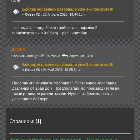
Гость
Бойлер косвенник разорвало уже 3-й помогите!!!
«
Ответ #2 :
26 Апрель 2016, 14:44:13 »
- на подаче перед баком тройник на подрывной
(приблизительно 8-9 бар) + расширит.бак
дедка
Новичок
Сообщений: 19
Страна:
Репутация +3/-0
Бойлер косвенник разорвало уже 3-й помогите!!!
«
Ответ #3 :
04 Май 2016, 19:28:34 »
Полагаю что виновата "вибрация". Постоянное колебание
давления от 2бар до 7. Предполагаю что производители на
такой режим не рассчитывали. Нужно стабилизировать
давление в бойлере.
Страницы: [
1
]