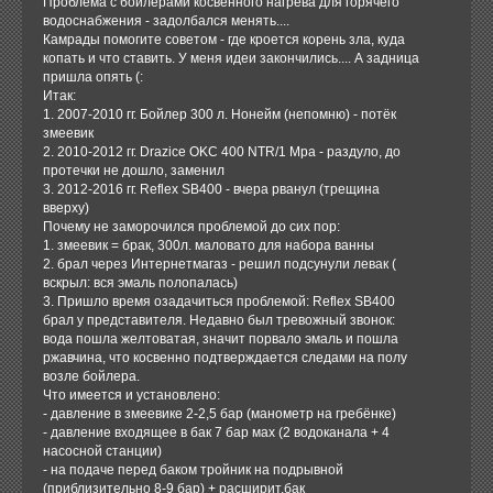
Проблема с бойлерами косвенного нагрева для горячего
водоснабжения - задолбался менять....
Камрады помогите советом - где кроется корень зла, куда
копать и что ставить. У меня идеи закончились.... А задница
пришла опять (:
Итак:
1. 2007-2010 гг. Бойлер 300 л. Нонейм (непомню) - потёк
змеевик
2. 2010-2012 гг. Drazice OKC 400 NTR/1 Mpa - раздуло, до
протечки не дошло, заменил
3. 2012-2016 гг. Reflex SB400 - вчера рванул (трещина
вверху)
Почему не заморочился проблемой до сих пор:
1. змеевик = брак, 300л. маловато для набора ванны
2. брал через Интернетмагаз - решил подсунули левак (
вскрыл: вся эмаль полопалась)
3. Пришло время озадачиться проблемой: Reflex SB400
брал у представителя. Недавно был тревожный звонок:
вода пошла желтоватая, значит порвало эмаль и пошла
ржавчина, что косвенно подтверждается следами на полу
возле бойлера.
Что имеется и установлено:
- давление в змеевике 2-2,5 бар (манометр на гребёнке)
- давление входящее в бак 7 бар мах (2 водоканала + 4
насосной станции)
- на подаче перед баком тройник на подрывной
(приблизительно 8-9 бар) + расширит.бак