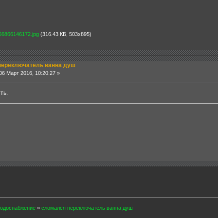
866146172.jpg
(316.43 КБ, 503x895)
переключатель ванна душ
6 Март 2016, 10:20:27 »
ть.
одоснабжение
»
сломался переключатель ванна душ