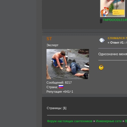
TMPDOODLE1456
сломался 
ST
«
Ответ #1 :
0
Эксперт
Однозначно меня
Сообщений: 8217
Страна:
Репутация +641/-1
Страницы: [
1
]
Форум настоящих сантехников
»
Инженерные сети
»
В