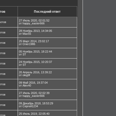
тов
Последний ответ
27 Июль 2020, 02:01:52
ветов
от happy_easter666
28 Ноябрь 2013, 14:34:05
етов
от Max55
25 Март 2014, 23:02:17
етов
от Олег1986
05 Ноябрь 2015, 18:22:44
етов
от ST
24 Ноябрь 2015, 10:20:37
етов
от ST
20 Апрель 2016, 13:39:22
етов
от oleg9f
09 Май 2016, 19:37:04
етов
от Alex40
27 Июль 2020, 02:02:39
етов
от happy_easter666
09 Декабрь 2018, 18:53:29
етов
от Сергей1234
25 Июль 2019, 22:05:40
етов