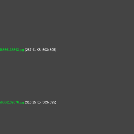
866133543.jpg
(287.41 КБ, 503x895)
866139576.jpg
(316.15 КБ, 503x895)