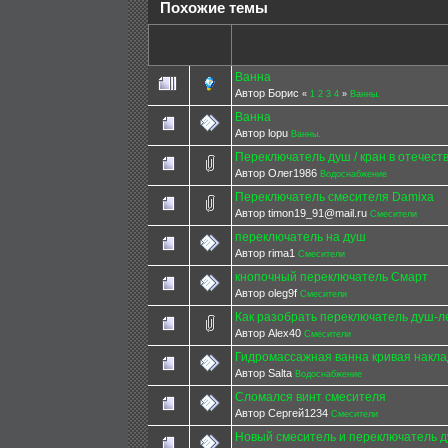
Похожие темы
Ванна
Автор Борис
«
1
2
3
4
»
Ванны.
Ванна
Автор lopu
Ванны.
Переключатель душ / кран в отечес
Автор Олег1986
Водоснабжение
Переключатель смесителя Damixa
Автор timon19_91@mail.ru
Смесители
переключатель на душ
Автор rima1
Смесители
кнопочный переключатель Смарт
Автор oleg9f
Смесители
Как разобрать переключатель душ-л
Автор Alex40
Смесители
Гидромассажная ванна кривая накла
Автор Salta
Водоснабжение
Сломался винт смесителя
Автор Сергей1234
Смесители
Новый смеситель и переключатель 