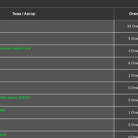
Тема / Автор
Отве
52 От
5 Отв
твенном смесителе
4 Отв
6 Отв
2 Отв
0 Отв
ейка крана IDDIS?
0 Отв
дка
1 Отв
0 Отв
душа
0 Отв