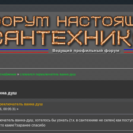
снабжение
»
сломался переключатель ванна душ
нна душ
реключатель ванна душ
, 00:05:31 »
чатель ванна-душ, хотелось бы узнать (т.к. в сантехнике не силен) как пос
 то какие?заранее спасибо