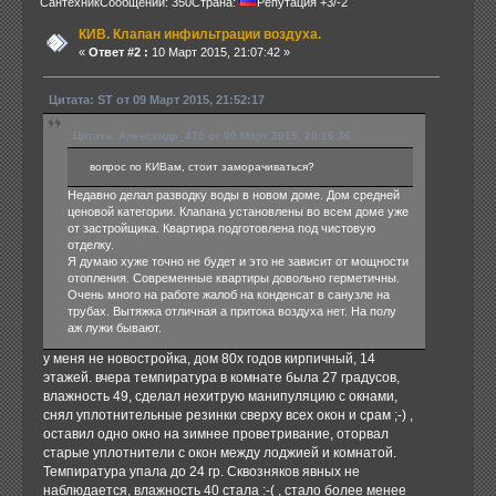
Сантехник
Сообщений: 350
Страна:
Репутация +3/-2
КИВ. Клапан инфильтрации воздуха.
«
Ответ #2 :
10 Март 2015, 21:07:42 »
Цитата: ST от 09 Март 2015, 21:52:17
Цитата: Александр_475 от 09 Март 2015, 20:16:36
вопрос по КИВам, стоит заморачиваться?
Недавно делал разводку воды в новом доме. Дом средней
ценовой категории. Клапана установлены во всем доме уже
от застройщика. Квартира подготовлена под чистовую
отделку.
Я думаю хуже точно не будет и это не зависит от мощности
отопления. Современные квартиры довольно герметичны.
Очень много на работе жалоб на конденсат в санузле на
трубах. Вытяжка отличная а притока воздуха нет. На полу
аж лужи бывают.
у меня не новостройка, дом 80х годов кирпичный, 14
этажей. вчера темпиратура в комнате была 27 градусов,
влажность 49, сделал нехитрую манипуляцию с окнами,
снял уплотнительные резинки сверху всех окон и срам ;-) ,
оставил одно окно на зимнее проветривание, оторвал
старые уплотнители с окон между лоджией и комнатой.
Темпиратура упала до 24 гр. Сквозняков явных не
наблюдается, влажность 40 стала :-( , стало более менее