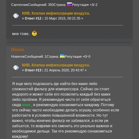
Сантехник
Сообщений: 350
Страна:
Репутация +3/-2
КИВ. Клапан инфильтрации воздуха.
«
Ответ #12 :
15 Март 2015, 00:21:35 »
мне тоже..
Hison
Новичок
Сообщений: 1
Страна:
Репутация +0/-0
КИВ. Клапан инфильтрации воздуха.
«
Ответ #13 :
21 Апрель 2020, 20:43:47 »
Я еще могу подсказать где найти без каких либо
сложностей фильтр для компрессора. Сейчас он стоит
недорого и может себе его позволить каждый без каких
либо проблем. Я рекомендую чисто от себя обратиться
сюда
www
, я рекомендую ознакомиться каждому. Потому
что сейчас часто необходимо делать осушку, особенно если
работаете в условиях повышенной влажности. Но тут
важно, чтобы конечно фильтр не забивался, а если уж
забъется, то вовремя его сменить это реально важное и
необходимое дельце. Так что рекомендую ознакомиться
каждому!