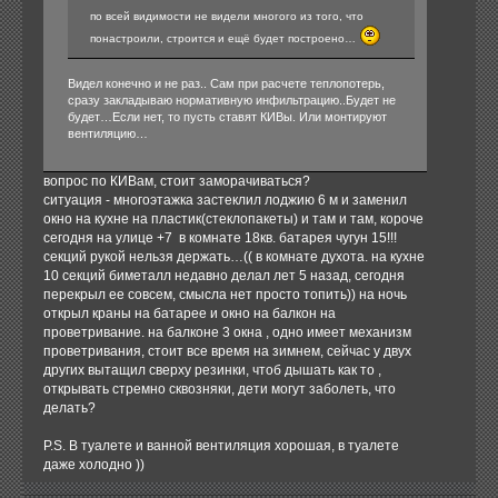
по всей видимости не видели многого из того, что
понастроили, строится и ещё будет построено…
Видел конечно и не раз.. Сам при расчете теплопотерь,
сразу закладываю нормативную инфильтрацию..Будет не
будет…Если нет, то пусть ставят КИВы. Или монтируют
вентиляцию…
вопрос по КИВам, стоит заморачиваться?
ситуация - многоэтажка застеклил лоджию 6 м и заменил
окно на кухне на пластик(стеклопакеты) и там и там, короче
сегодня на улице +7 в комнате 18кв. батарея чугун 15!!!
секций рукой нельзя держать…(( в комнате духота. на кухне
10 секций биметалл недавно делал лет 5 назад, сегодня
перекрыл ее совсем, смысла нет просто топить)) на ночь
открыл краны на батарее и окно на балкон на
проветривание. на балконе 3 окна , одно имеет механизм
проветривания, стоит все время на зимнем, сейчас у двух
других вытащил сверху резинки, чтоб дышать как то ,
открывать стремно сквозняки, дети могут заболеть, что
делать?
P.S. В туалете и ванной вентиляция хорошая, в туалете
даже холодно ))