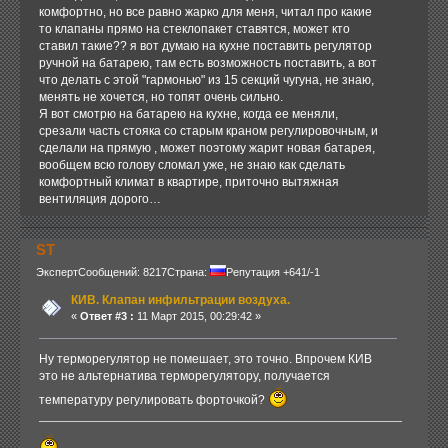
комфортно, но все равно жарко для меня, читал про какие
то клапаны прямо на стеклопакет ставятся, может кто
ставил такие?? я вот думаю на кухне поставить регулятор
ручной на батарею, там есть возможность поставить, а вот
что делать с этой "гармонью" из 15 секций чугуна, не знаю,
менять не хочется, но топят очень сильно.
Я вот смотрю на батарею на кухне, когда ее меняли,
срезали часть стояка со старым краном регулировочным, и
сделали на прямую , может поэтому жарит новая батарея,
вообщем всю голову сломал уже, не знаю как сделать
комфортный климат в квартире, приточно вытяжная
вентиляция дорого…
ST
Эксперт
Сообщений: 8217
Страна:
Репутация +641/-1
КИВ. Клапан инфильтрации воздуха.
«
Ответ #3 :
11 Март 2015, 00:29:42 »
Ну терморегулятор не помешает, это точно. Впрочем КИВ
это не альтернатива терморегулятору, получается
температуру регулировать форточкой?