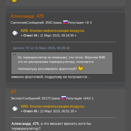
Александр_475
Сантехник
Сообщений: 350
Страна:
Репутация +3/-2
КИВ. Клапан инфильтрации воздуха.
«
Ответ #4 :
11 Март 2015, 09:18:39 »
Цитата: ST от 11 Март 2015, 00:29:42
Ну терморегулятор не помешает, это точно. Впрочем КИВ
это не альтернатива терморегулятору, получается
температуру регулировать форточкой?
именно форточкой, подругому не получается…
ST
Эксперт
Сообщений: 8217
Страна:
Репутация +641/-1
КИВ. Клапан инфильтрации воздуха.
«
Ответ #5 :
12 Март 2015, 00:51:18 »
Александр_475
, а что мешает врезать хотя бы
терморегулятор?