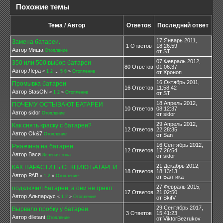
Похожие темы
Тема / Автор
Ответов
Последний ответ
17 Январь 2011,
Замена батареи.
1 Ответов
18:26:59
Автор Миша
Отопление
от ST
07 Февраль 2012,
350 или 500 выбор батареи
80 Ответов
01:06:37
Автор Лера
«
1
2
…
5
6
»
Отопление
от Хроноп
16 Октябрь 2011,
Промывка батареи
16 Ответов
11:58:42
Автор StasON
«
1
2
»
Отопление
от ST
18 Апрель 2012,
ПОЧЕМУ ОСТЫВАЮТ БАТАРЕИ
10 Ответов
08:12:37
Автор sidor
Отопление
от sidor
29 Апрель 2012,
Как снять краску с батареи?
12 Ответов
22:28:35
Автор Ok&7
Отопление
от San
16 Сентябрь 2012,
Ржавчина на батареи
12 Ответов
17:26:54
Автор Вася
Зелёная зона
от sidor
21 Декабрь 2012,
КАК НАРАСТИТЬ СЕКЦИЮ БАТАРЕИ
18 Ответов
18:13:13
Автор РАВ
«
1
2
»
Отопление
от Балтика
27 Февраль 2015,
подключил батареи, а они не греют
17 Ответов
21:02:50
Автор Альпардус
«
1
2
»
Отопление
от SkifV
29 Сентябрь 2017,
Вырвало пробку у батареи.
3 Ответов
15:41:23
Автор diletant
Отопление
от ViktorBezrukov