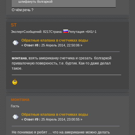
шлифануть болгаркой
О чём речь ?
ST
Эксперт
Сообщений: 8217
Страна:
Репутация +641/-1
Обратные клапана в счетчиках воды
«
Ответ #8 :
25 Апрель 2014, 22:50:06 »
монтана
, взять американку счетчика и срезать болгаркой
привалочную поверхность, т.е. буртик. Как-то даже делал
такое.
монтана
Гость
Обратные клапана в счетчиках воды
«
Ответ #9 :
25 Апрель 2014, 23:00:55 »
Не понимаю я ребят … что на американке можно делать