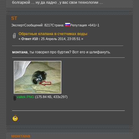
болгаркой … ну да ладно , у вас свои технологии …
ST
Эксперт
Сообщений: 8217
Страна:
Репутация +641/-1
Обратные клапана в счетчиках воды
«
Ответ #10 :
25 Апрель 2014, 23:05:51 »
монтана
, ты говорил про буртик? Вот его и шлифануть.
valtek.PNG
(175.84 КБ, 433x297)
монтана