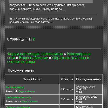
разумеется… просто если что случись с ним придется
пломбы срывать а это никому не надо…
Если у мужчины родился сын, то он стал отцом, а если у мужчины
родилась дочка - он стал папулей..
Страницы: [
1
]
2
Форум настоящих сантехников
»
Инженерные
сети
»
Водоснабжение
»
Обратные клапана в
счетчиках воды
Похожие темы
Тема / Автор
Ответов
Последний ответ
20 Апрель 2015,
Анализ воды
7 Ответов
21:43:03
Автор В.Г.
Водоснабжение
от ST
16 Февраль 2011,
Кварцевание воды
1 Ответов
13:09:03
Автор Костя
Водоснабжение
от ST
12 Март 2013,
Показатели воды