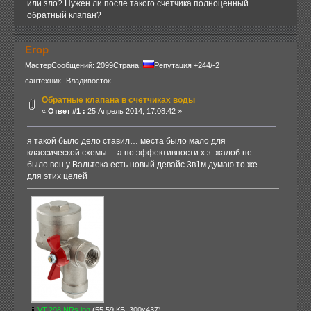
или зло? Нужен ли после такого счетчика полноценный
обратный клапан?
Егор
Мастер
Сообщений: 2099
Страна:
Репутация +244/-2
сантехник- Владивосток
Обратные клапана в счетчиках воды
«
Ответ #1 :
25 Апрель 2014, 17:08:42 »
я такой было дело ставил… места было мало для
классической схемы… а по эффективности х.з. жалоб не
было вон у Вальтека есть новый девайс 3в1м думаю то же
для этих целей
VT.298.NRs.jpg
(55.59 КБ, 300x437)