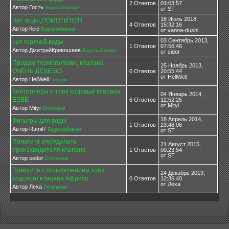
2 Ответов
01:03:57
Автор Гость
Водоснабжение
от ST
18 Июль 2018,
Нет воды,ПОМОГИТЕ!!!!
4 Ответов
15:32:16
Автор Ксю
Водоснабжение
от vanna-dushi
03 Сентябрь 2013,
нет горячей воды
1 Ответов
07:56:46
Автор ДмитрийКривошеев
Водоснабжение
от sidor
Продам термоголовки, клапана
25 Ноябрь 2013,
ОЧЕНЬ ДЕШЕВО.
0 Ответов
20:55:44
от HellWell
Автор HellWell
Продам
Контролеры и трех ходовые клапана
04 Январь 2014,
ESBE
6 Ответов
12:52:25
от Mityi
Автор Mityi
Отопление
18 Апрель 2014,
Фильтры для воды
1 Ответов
23:48:06
Автор Ramil7
Водоснабжение
от ST
Помогите определить
21 Август 2015,
произхводителя клапана
1 Ответов
00:23:54
от ST
Автор sedor
Отопление
Помогите с подключением трех
24 Декабрь 2019,
ходового клапана Африсо
0 Ответов
12:36:40
от Леха
Автор Леха
Отопление