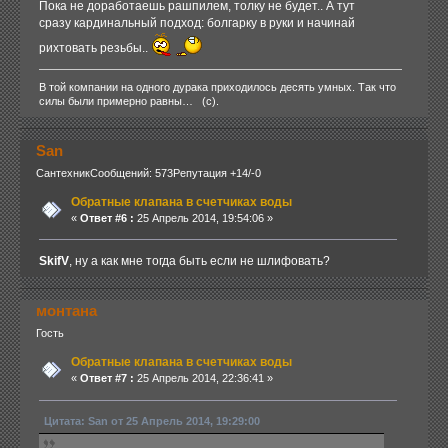
Пока не доработаешь рашпилем, толку не будет.. А тут
сразу кардинальный подход: болгарку в руки и начинай
рихтовать резьбы..
В той компании на одного дурака приходилось десять умных. Так что
силы были примерно равны… (с).
San
Сантехник
Сообщений: 573
Репутация +14/-0
Обратные клапана в счетчиках воды
«
Ответ #6 :
25 Апрель 2014, 19:54:06 »
SkifV
, ну а как мне тогда быть если не шлифовать?
монтана
Гость
Обратные клапана в счетчиках воды
«
Ответ #7 :
25 Апрель 2014, 22:36:41 »
Цитата: San от 25 Апрель 2014, 19:29:00