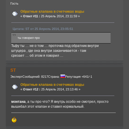
Гость
Обратные клапана в счетчиках воды
«
Ответ #11 :
25 Апрель 2014, 23:11:59 »
Цитата: ST от 25 Апрель 2014, 23:05:51
ты говорил про
Тьфу ты … не о том … проточка под обратник внутри
штуцера , где она внутри заканчивается - там
срезает … об этом я говорил …
ST
Эксперт
Сообщений: 8217
Страна:
Репутация +641/-1
Обратные клапана в счетчиках воды
«
Ответ #12 :
25 Апрель 2014, 23:13:46 »
монтана
, а ты про что? Я внутрь особо не смотрел, просто
вышибал этот клапан и ставил нормальный.