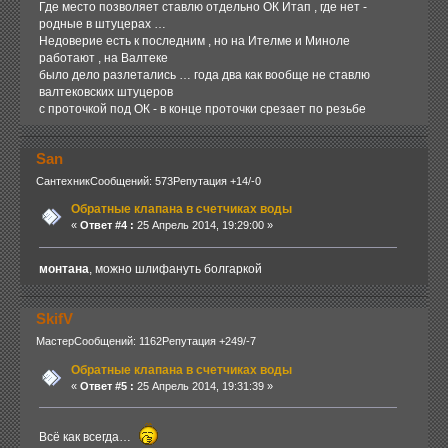
Где место позволяет ставлю отдельно ОК Итап , где нет -
родные в штуцерах …
Недоверие есть к последним , но на Ителме и Миноле
работают , на Валтеке
было дело разлетались … года два как вообще не ставлю
валтековских штуцеров
с проточкой под ОК - в конце проточки срезает по резьбе
San
Сантехник
Сообщений: 573
Репутация +14/-0
Обратные клапана в счетчиках воды
«
Ответ #4 :
25 Апрель 2014, 19:29:00 »
монтана
, можно шлифануть болгаркой
SkifV
Мастер
Сообщений: 1162
Репутация +249/-7
Обратные клапана в счетчиках воды
«
Ответ #5 :
25 Апрель 2014, 19:31:39 »
Всё как всегда…