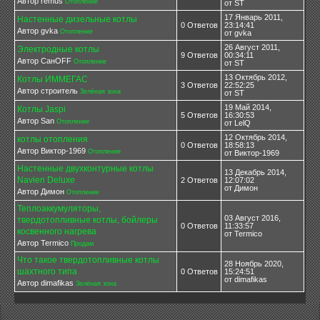
Автор remus
Отопление
от ST
17 Январь 2011,
Настенные дизельные котлы
0 Ответов
23:14:41
Автор gvka
Отопление
от gvka
26 Август 2011,
Электродные котлы
9 Ответов
00:34:11
Автор СанOFF
Отопление
от ST
13 Октябрь 2012,
Котлы ИММЕГАС
3 Ответов
22:52:25
Автор строитель
Зелёная зона
от ST
19 Май 2014,
Котлы Jaspi
5 Ответов
16:30:53
Автор San
Отопление
от LelQ
12 Октябрь 2014,
котлы отопления
0 Ответов
18:58:13
Автор Виктор-1969
Отопление
от Виктор-1969
Настенные двухконтурные котлы
13 Декабрь 2014,
Navien Deluxe
2 Ответов
12:07:02
от Димон
Автор Димон
Отопление
Теплоаккумуляторы,
03 Август 2016,
твердотопливные котлы, бойлеры
0 Ответов
11:33:57
косвенного нагрева
от Termico
Автор Termico
Продам
Что такое твердотопливные котлы
28 Ноябрь 2020,
шахтного типа
0 Ответов
15:24:51
от dimafikas
Автор dimafikas
Зелёная зона