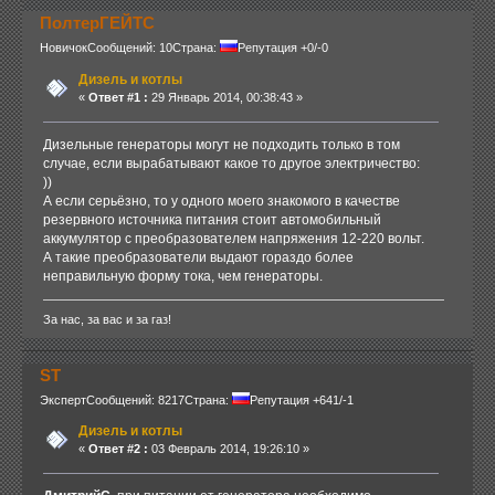
ПолтерГЕЙТС
Новичок
Сообщений: 10
Страна:
Репутация +0/-0
Дизель и котлы
«
Ответ #1 :
29 Январь 2014, 00:38:43 »
Дизельные генераторы могут не подходить только в том
случае, если вырабатывают какое то другое электричество:
))
А если серьёзно, то у одного моего знакомого в качестве
резервного источника питания стоит автомобильный
аккумулятор с преобразователем напряжения 12-220 вольт.
А такие преобразователи выдают гораздо более
неправильную форму тока, чем генераторы.
За нас, за вас и за газ!
ST
Эксперт
Сообщений: 8217
Страна:
Репутация +641/-1
Дизель и котлы
«
Ответ #2 :
03 Февраль 2014, 19:26:10 »