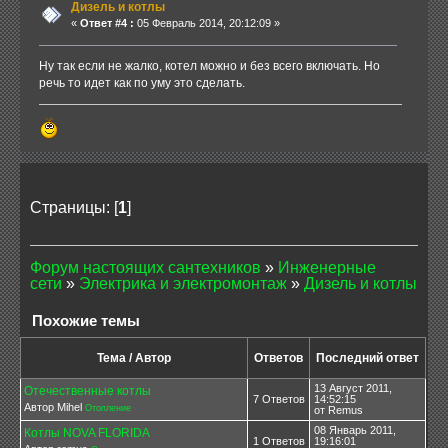
Дизель и котлы
«
Ответ #4 :
05 Февраль 2014, 20:12:09 »
Ну так если не жалко, котел можно и без всего включать. Но
речь то идет как по уму это сделать.
Страницы: [
1
]
Форум настоящих сантехников
»
Инженерные
сети
»
Электрика и электромонтаж
»
Дизель и котлы
Похожие темы
Тема / Автор
Ответов
Последний ответ
13 Август 2011,
Отечественные котлы
7 Ответов
14:52:15
Автор Mihel
Отопление
от Remus
08 Январь 2011,
Котлы NOVA FLORIDA
1 Ответов
19:16:01