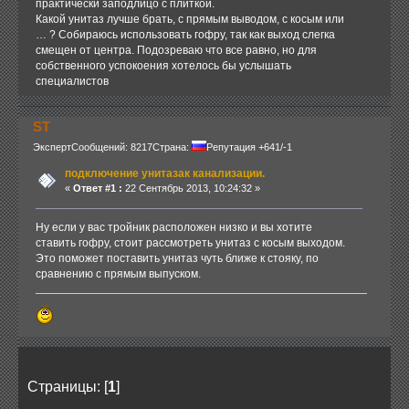
практически заподлицо с плиткой.
Какой унитаз лучше брать, с прямым выводом, с косым или
… ? Собираюсь использовать гофру, так как выход слегка
смещен от центра. Подозреваю что все равно, но для
собственного успокоения хотелось бы услышать
специалистов
ST
Эксперт
Сообщений: 8217
Страна:
Репутация +641/-1
подключение унитазак канализации.
«
Ответ #1 :
22 Сентябрь 2013, 10:24:32 »
Ну если у вас тройник расположен низко и вы хотите
ставить гофру, стоит рассмотреть унитаз с косым выходом.
Это поможет поставить унитаз чуть ближе к стояку, по
сравнению с прямым выпуском.
Страницы: [
1
]