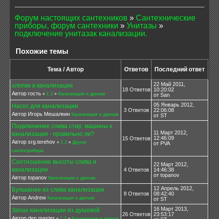
Форум настоящих сантехников
»
Сантехнические
приборы, форум сантехники
»
Унитазы
»
подключение унитазак канализации.
Похожие темы
Тема / Автор
Ответов
Последний ответ
22 Май 2011,
хлопки в канализации
18 Ответов
10:20:02
Автор гость
«
1
2
»
Канализация и дренаж
от San
05 Январь 2012,
Насос для канализации
3 Ответов
22:06:08
Автор Игорь Мешалкин
Канализация и дренаж
от ST
Подключение слива стир. машины к
11 Март 2012,
канализации - правильно ли?
12:46:09
15 Ответов
Автор srg.terehov
«
1
2
»
Другие
от PVA
сантехприборы
Соотношение высоты слива и
22 Март 2012,
канализации
4 Ответов
14:46:38
от topanov
Автор topanov
Канализация и дренаж
12 Апрель 2012,
Булькание из слива канализации
8 Ответов
08:42:40
Автор Andrew
Канализация и дренаж
от ST
16 Март 2013,
Запах канализации из душевой
26 Ответов
23:53:17
Автор den master
«
1
2
»
Канализация и дренаж