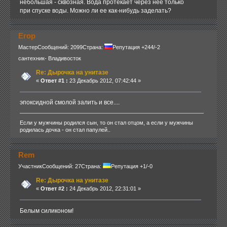
небольшая - сквозная. Вода протекает через нее только
при спуске воды. Можно ли ее как-нибудь заделать?
Егор
Мастер
Сообщений: 2099
Страна:
Репутация +244/-2
сантехник- Владивосток
Re: Дырочка на унитазе
«
Ответ #1 :
23 Декабрь 2012, 07:42:44 »
эпоксидной смолой залить и все....
Если у мужчины родился сын, то он стал отцом, а если у мужчины
родилась дочка - он стал папулей..
Rem
Участник
Сообщений: 27
Страна:
Репутация +1/-0
Re: Дырочка на унитазе
«
Ответ #2 :
24 Декабрь 2012, 22:31:01 »
Белым силиконом!