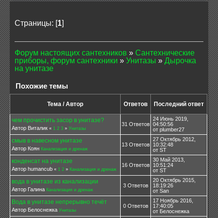
Страницы: [
1
]
Форум настоящих сантехников
»
Сантехнические
приборы, форум сантехники
»
Унитазы
»
Дырочка
на унитазе
Похожие темы
Тема / Автор
Ответов
Последний ответ
24 Июнь 2019,
чем прочистить засор в унитазе?
31 Ответов
04:50:56
Автор Виталик
«
1
2
3
»
Унитазы
от plumber27
27 Октябрь 2012,
смыв в навесном унитазе
13 Ответов
10:32:48
Автор Коян
Канализация и дренаж
от ST
30 Май 2013,
конденсат на унитазе
16 Ответов
10:51:24
Автор humancub
«
1
2
»
Канализация и дренаж
от ST
20 Октябрь 2015,
вода в унитазе из канализации
3 Ответов
18:19:26
Автор Галина
Канализация и дренаж
от San
17 Ноябрь 2016,
Вода в унитазе непрерывно течёт
0 Ответов
17:40:05
Автор Белоснежка
Унитазы
от Белоснежка