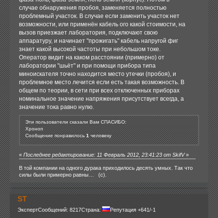
случае обнаружения пробоя, заменяется полностью
проблемный участок. В случае если заменить участок нет
возможности, или применён кабель ого какой стоимости, на
вызов приезжает лаборатория, подключают свою
аппаратуру, и начинает "прожигать" кабель напругой фиг
знает какой высокой частоты при небольшом токе.
Оператор видит на каком расстоянии (примерно) от
лаборатории "шьёт" и при помощи прибора типа
миноискателя точно находится место утечки (пробоя), и
проблемное место лечится если есть такая возможность. В
общем по теории, в сети при всех отключенных приборах
номинальное значение напряжения присутствует всегда, а
значение тока равно нулю.
Эти пользователи сказали Вам СПАСИБО:
Хроноп
Сообщение понравилось
1
человеку
«
Последнее редактирование: 11 Февраль 2012, 23:41:23 от SkifV
»
В той компании на одного дурака приходилось десять умных. Так что
силы были примерно равны… (с).
ST
Эксперт
Сообщений: 8217
Страна:
Репутация +641/-1