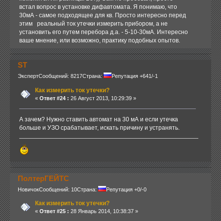
встал вопрос в установке дифавтомата. Я понимаю, что
30мА - самое подходящее для кв. Просто интересно перед
этим реальный ток утечки измерить прибором, а не
установить его путем перебора д.а. - 5-10-30мА. Интересно
ваше мнение, или возможно, практику подобных опытов.
ST
Эксперт
Сообщений: 8217
Страна:
Репутация +641/-1
Как измерить ток утечки?
«
Ответ #24 :
26 Август 2013, 10:29:39 »
А зачем? Нужно ставить автомат на 30 мА и если утечка
больше и УЗО срабатывает, искать причину и устранять.
ПолтерГЕЙТС
Новичок
Сообщений: 10
Страна:
Репутация +0/-0
Как измерить ток утечки?
«
Ответ #25 :
28 Январь 2014, 10:38:37 »