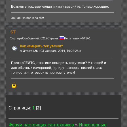
Возьмите токовые клещи и ими измеряйте. Только хорошие.
За нас, за вас и за газ!
ST
Эксперт
Сообщений: 8217
Страна:
Репутация +641/-1
Как измерить ток утечки?
«
Ответ #26 :
03 Февраль 2014, 19:24:25 »
ПолтерГЕЙТС
, а как ими померить ток утечки? У клещей и
для обычных измерений, где идут амперы, низкий класс
точности, что говорить про токи утечек!
Страницы:
1
[
2
]
Форум настоящих сантехников
»
Инженерные