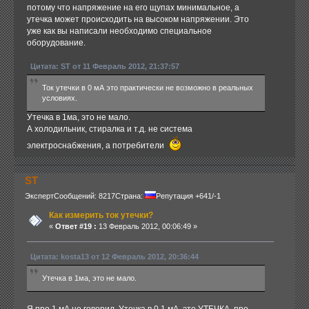
потому что напряжение на его щупах минимальное, а
утечка может происходить на высоком напряжении. Это
уже как вы написали необходимо специальное
оборудование.
Цитата: ST от 11 Февраль 2012, 21:37:57
Ток утечки в 0 мА это практически не возможно в реальных
условиях.
Утечка в 1ма, это не мало.
А холодильник, стиралка и т.д. не система
электроснабжения, а потребители
ST
Эксперт
Сообщений: 8217
Страна:
Репутация +641/-1
Как измерить ток утечки?
«
Ответ #19 :
13 Февраль 2012, 00:06:49 »
Цитата: kosta13 от 12 Февраль 2012, 20:36:44
Утечка в 1ма, это не мало.