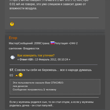
Я про 1 мА не говорил. Утечка в 0.1 мА это УТЕЧКА, про
0.01 мА не говорю, это уже слишком и зависит даже от
влажности воздуха.
Егор
Мастер
Сообщений: 2099
Страна:
Репутация +244/-2
сантехник- Владивосток
Как измерить ток утечки?
«
Ответ #20 :
13 Февраль 2012, 00:10:24 »
ST
, Совсем ты себя не бережешь… все о народе думаешь
(с)
Эти пользователи сказали Вам СПАСИБО:
лев денисов
Сообщение понравилось
1
человеку
Если у мужчины родился сын, то он стал отцом, а если у мужчины
родилась дочка - он стал папулей..