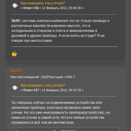
Как измерить ток утечки?
«
Ответ #16 :
12 Февраль 2012, 03:45:30 »
SkifV
, система электроснабжения это не только провода и
распаечные коробки (в широком смысле), это и
холодильник и стиралка и плита и микроволновка в
духовкой и другие приборы. А если взять коттедж? Я не
говорю про многоэтажки.
SkifV
Мастер
Сообщений: 1162
Репутация +249/-7
Как измерить ток утечки?
«
Ответ #17 :
12 Февраль 2012, 09:37:20 »
Ты говоришь сейчас за подключаемые устройства или
оконечные приборы, в которых возможны какие либо
утечки. Но это уже неисправность прибора(устройства), но
никак не утечки в самой сети. Кстати любые устройства
проверяются всё тем же мегометром.