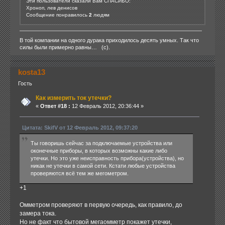
Эти пользователи сказали Вам СПАСИБО:
Хроноп, лев денисов
Сообщение понравилось
2
людям
В той компании на одного дурака приходилось десять умных. Так что
силы были примерно равны… (с).
kosta13
Гость
Как измерить ток утечки?
«
Ответ #18 :
12 Февраль 2012, 20:36:44 »
Цитата: SkifV от 12 Февраль 2012, 09:37:20
Ты говоришь сейчас за подключаемые устройства или
оконечные приборы, в которых возможны какие либо
утечки. Но это уже неисправность прибора(устройства), но
никак не утечки в самой сети. Кстати любые устройства
проверяются всё тем же мегометром.
+1
Омметром проверяют в первую очередь, как правило, до
замера тока.
Но не факт что бытовой мегаомметр покажет утечки,