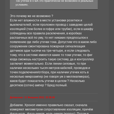
Ток утечки в 0 мА это практически не возможно в реальных
условиях.
Это почему же не возможно ?
Если нет влажности в месте установки розеткок и
выключателей, если проложен провод с заведомо целой
изоляцией (тем более в гофре или трубке), если в шкафу
соблюдены все правила расключения, в коробках
распаечных всё по уму, то нет никаких предпосылок к
появлению где либо утечки тока. Допустим что в каком либо
сооружении смонтирована пожарная сигнализация
датчиков эдак тысячи на три-четыре, и если следовать
тому, что в системе имеются какие то токи утечки, то фиг
когда сможешь настроить такую систему, да и контроллер
заглючит моментально. Если линии силовые, то при
наличии нескольких тысяч метров кабелей, проводов и
точек подключения/отбора, при наличии утечек хоть в
несколько микроампер (не говоря уж о миллиапмерах),
каков будет показатель утечки в целом ? Несколько
десятков (сотен) ампер ? Бред полный.
Добавлено: 11 Февраля 2012, 23:38:46
Добавлю. Хроноп именно правильно сказал, сначала
измеряют мегометром сопротивление изоляции, причём
фаза-ноль, фаза-земля, ноль-земля (корпус). Потом в