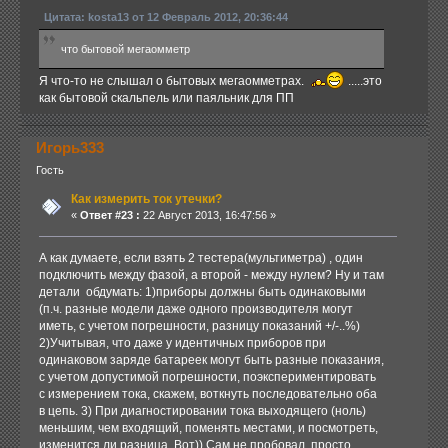
Цитата: kosta13 от 12 Февраль 2012, 20:36:44
что бытовой мегаомметр
Я что-то не слышал о бытовых мегаомметрах.
.....это
как бытовой скальпель или паяльник для ПП
Игорь333
Гость
Как измерить ток утечки?
«
Ответ #23 :
22 Август 2013, 16:47:56 »
А как думаете, если взять 2 тестера(мультиметра) , один
подключить между фазой, а второй - между нулем? Ну и там
детали обдумать: 1)приборы должны быть одинаковыми
(п.ч. разные модели даже одного производителя могут
иметь, с учетом погрешности, разницу показаний +/-..%)
2)Учитывая, что даже у идентичных приборов при
одинаковом заряде батареек могут быть разные показания,
с учетом допустимой погрешности, поэкспериментировать
с измерением тока, скажем, воткнуть последовательно оба
в цепь. 3) При диагностировании тока выходящего (ноль)
меньшим, чем входящий, поменять местами, и посмотреть,
изменится ли разница. Вот)) Сам не пробовал, просто