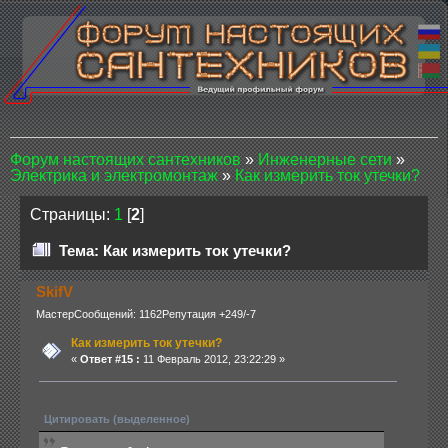
Форум настоящих сантехников
»
Инженерные сети
»
Электрика и электромонтаж
»
Как измерить ток утечки?
Страницы:
1
[
2
]
Тема: Как измерить ток утечки?
SkifV
Мастер
Сообщений: 1162
Репутация +249/-7
Как измерить ток утечки?
«
Ответ #15 :
11 Февраль 2012, 23:22:29 »
Цитировать (выделенное)