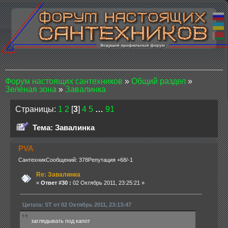
Форум настоящих сантехников
»
Общий раздел
»
Зелёная зона
»
Завалинка
Страницы:
1
2
[
3
]
4
5
…
91
Тема: Завалинка
PVA
Сантехник
Сообщений: 378
Репутация +68/-1
Re: Завалинка
«
Ответ #30 :
02 Октябрь 2011, 23:25:21 »
Цитата: ST от 02 Октябрь 2011, 23:13:47
заглядывать под капот