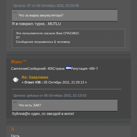
Цитата: ST от 02 Октябрь 2011, 23:10:08
Что за марка аккумулятора?
Я ж говорил- турок…MUTLU
Эти пользователи сказали Вам СПАСИБО:
ST
Сообщение понравилось
1
человеку
Макс™
Сантехник
Сообщений: 405
Страна:
Репутация +88/-7
Re: Завалинка
«
Ответ #36 :
05 Октябрь 2011, 21:29:13 »
Цитата: gekaua от 05 Октябрь 2011, 21:13:53
Что есть ЗАК?
Хуйлов@н один, со звездой в жопе!
А
Гость