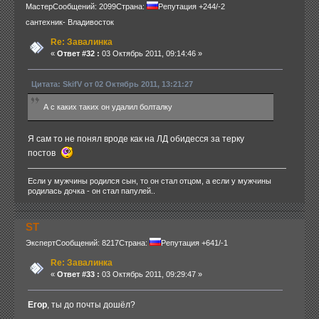
Мастер
Сообщений: 2099
Страна:
Репутация +244/-2
сантехник- Владивосток
Re: Завалинка
«
Ответ #32 :
03 Октябрь 2011, 09:14:46 »
Цитата: SkifV от 02 Октябрь 2011, 13:21:27
А с каких таких он удалил болталку
Я сам то не понял вроде как на ЛД обидесся за терку
постов
Если у мужчины родился сын, то он стал отцом, а если у мужчины
родилась дочка - он стал папулей..
ST
Эксперт
Сообщений: 8217
Страна:
Репутация +641/-1
Re: Завалинка
«
Ответ #33 :
03 Октябрь 2011, 09:29:47 »
Егор
, ты до почты дошёл?