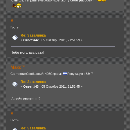
Слышь, ты рватель хомячков, жопу себе разорви!
А
Гость
Re: Завалинка
«
Ответ #42 :
05 Октябрь 2011, 21:51:59 »
Тебе могу, два раза!
Макс™
Сантехник
Сообщений: 405
Страна:
Репутация +88/-7
Re: Завалинка
«
Ответ #43 :
05 Октябрь 2011, 21:52:45 »
А себя сможешь?
А
Гость
Re: Завалинка