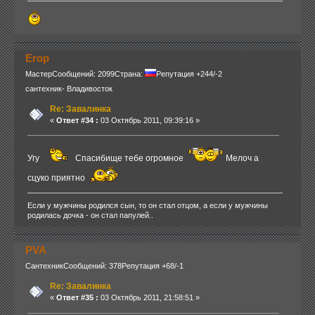
Егор
Мастер
Сообщений: 2099
Страна:
Репутация +244/-2
сантехник- Владивосток
Re: Завалинка
«
Ответ #34 :
03 Октябрь 2011, 09:39:16 »
Угу
Спасибище тебе огромное
Мелоч а
сцуко приятно
Если у мужчины родился сын, то он стал отцом, а если у мужчины
родилась дочка - он стал папулей..
PVA
Сантехник
Сообщений: 378
Репутация +68/-1
Re: Завалинка
«
Ответ #35 :
03 Октябрь 2011, 21:58:51 »