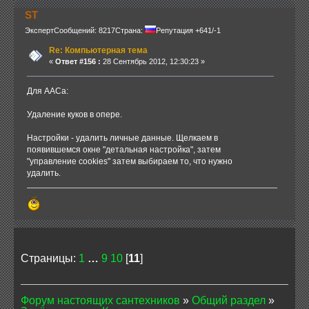
ST
Эксперт
Сообщений: 8217
Страна:
Репутация +641/-1
Re: Компьютерная тема
«
Ответ #156 :
28 Сентябрь 2012, 12:30:23 »
Для ААСа:
Удаление куков в опере.
Настройки - удалить личные данные. Щелкаем в
появившемся окне "детальная настройка", затем
"управление cookies" затем выбираем то, что нужно
удалить.
Страницы:
1
…
9
10
[
11
]
Форум настоящих сантехников
»
Общий раздел
»