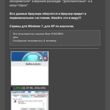
обозревателя"- в верхней раскладке -"дополнительно"- а в
низу="сброс".
Все данные браузера обнулятся и браузер придет в
первоначальное состояние. Имейте это в виду!!!
Скрины для Windows 7, для XP по аналогии.
Эти пользователи сказали Вам СПАСИБО:
sidor
Сообщение понравилось
1
человеку
1.JPG
(11.37 КБ, 203x183)