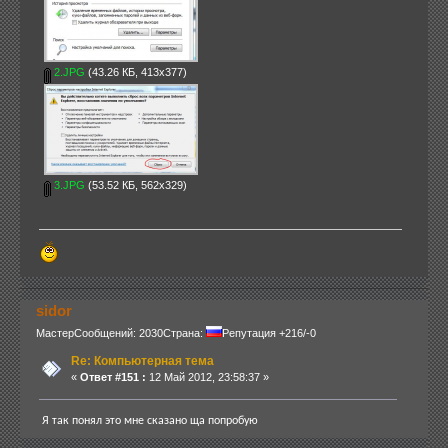
2.JPG
(43.26 КБ, 413x377)
3.JPG
(53.52 КБ, 562x329)
sidor
Мастер
Сообщений: 2030
Страна:
Репутация +216/-0
Re: Компьютерная тема
«
Ответ #151 :
12 Май 2012, 23:58:37 »
Я так понял это мне сказано ща попробую