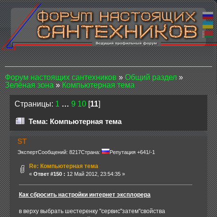
Форум настоящих сантехников
»
Общий раздел
»
Зелёная зона
»
Компьютерная тема
Страницы:
1
…
9
10
[
11
]
Тема: Компьютерная тема
ST
Эксперт
Сообщений: 8217
Страна:
Репутация +641/-1
Re: Компьютерная тема
«
Ответ #150 :
12 Май 2012, 23:54:35 »
Как сбросить настройки интернет эксплорера
в верху выбрать шестеренку "сервис"затем"свойства