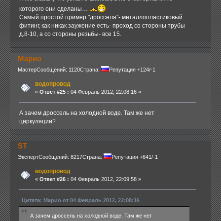
которого они сделаны…
Самый простой пример "дросселя"- металлопластиковый
фитинг, как никак заужение есть- проход со стороны трубы
д.8-10, а со стороны резьбы- все 15.
Марио
Мастер
Сообщений: 1120
Страна:
Репутация +124/-1
водопровод
«
Ответ #25 :
04 Февраль 2012, 22:08:16 »
А зачем дроссель на холодной воде. Там же нет
циркуляции?
ST
Эксперт
Сообщений: 8217
Страна:
Репутация +641/-1
водопровод
«
Ответ #26 :
04 Февраль 2012, 22:09:58 »
Цитата: Марио от 04 Февраль 2012, 22:08:16
А зачем дроссель на холодной воде. Там же нет