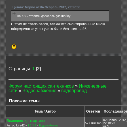
Цитата: Марио от 04 Февраль 2012, 22:17:59
на ХВС ставили дроссельную шайбу
С этим не сталкивался, так как все смонтированные мною
общедомовые узлы учета были без этих шайб.
Страницы:
1
[
2
]
Форум настоящих сантехников
»
Инженерные
сети
»
Водоснабжение
»
водопровод
Похожие темы
Тема / Автор
Ответов
Последний о
02 Ноябрь 2012,
Водопровод в квартире.
57 Ответов
22:18:23
Автор kira42
«
1
2
3
4
»
Водоснабжение
от ST