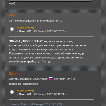
что?
PVA
Сантехник
Сообщений: 378
Репутация +68/-1
водопровод
«
Ответ #21 :
29 Январь 2012, 00:37:23 »
"ШАЙБА ДРОССЕЛЬНАЯ — диск с отверстием,
вставляемый в трубу для местного увеличения гидравлич.
сопротивления потоку жидкости, пара или газа.
Применяется в паровых котлах, теплообменниках и др.
аппаратах для выравнивания расхода по параллельно
включённым трубам, а…" и т.д.
Егор
Мастер
Сообщений: 2099
Страна:
Репутация +244/-2
сантехник- Владивосток
водопровод
«
Ответ #22 :
29 Январь 2012, 07:42:21 »
Цитата: PVA от 28 Январь 2012, 21:12:35