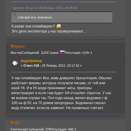
Цитата: Егор от 28 Январь 2012, 20:05:02
слесаря все знакомые
А разве они пломбируют?
Это дело инспектора у нас проворачивают…
Марио
Мастер
Сообщений: 1120
Страна:
Репутация +124/-1
водопровод
«
Ответ #18 :
28 Январь 2012, 23:17:42 »
У нас пломбируют Все, кому доверяет бухгалтерия. Обычно
работают фирмы, которые получили письмо, от той или
иной УК. И в УК когда принимают акты, приборы
регистрируют и если там будет 3/4 отошлют обратно. У нас
во всяком случаи так. Пол года назад, менял водомер с ф
100 на ф 50, на 70 домов загородных. Водоканал сказал
воду отключит, если не заменят. Не правильно считает.
PVA
Сантехник
Сообщений: 378
Репутация +68/-1