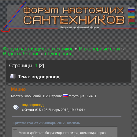
Форум настоящих сантехников
»
Инженерные сети
»
Водоснабжение
»
водопровод
Страницы:
1
[
2
]
Тема: водопровод
Марио
Мастер
Сообщений: 1120
Страна:
Репутация +124/-1
водопровод
«
Ответ #15 :
28 Январь 2012, 19:47:04 »
Цитата: PVA от 28 Январь 2012, 18:28:46
Можно добиться безразмерного литра, если вода через