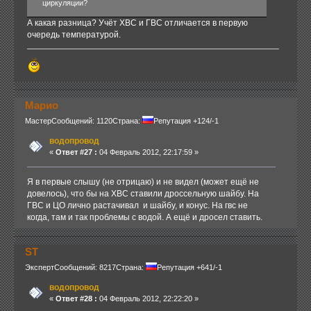
циркуляции?
А какая разница? Учёт ХВС и ГВС отличается в первую
очередь температурой.
Марио
Мастер
Сообщений: 1120
Страна:
Репутация +124/-1
водопровод
«
Ответ #27 :
04 Февраль 2012, 22:17:59 »
Я в первые слышу (не отрицаю) и не видел (может ещё не
довелось), что бы на ХВС ставили дроссельную шайбу. На
ГВС и ЦО лично растачивал и шайбу, и конус. На гвс не
когда, там и так проблемы с водой. А ещё и дросел ставить.
ST
Эксперт
Сообщений: 8217
Страна:
Репутация +641/-1
водопровод
«
Ответ #28 :
04 Февраль 2012, 22:22:20 »