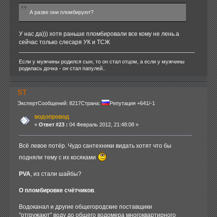
А разве они пломбируют?
У нас да))) хотя раньше пломбировали все кому не лень.а
сейчас только слесаря УК и ТСЖ
Если у мужчины родился сын, то он стал отцом, а если у мужчины
родилась дочка - он стал папулей..
ST
Эксперт
Сообщений: 8217
Страна:
Репутация +641/-1
водопровод
«
Ответ #23 :
04 Февраль 2012, 21:48:08 »
Всё левое потёр. Чудо сантехники видать хотят что бы
подняли тему с их косяками
PVA
, из стали шайбы?
О пломбировке счётчиков
.
Водоканал и другие общегородские поставщики
"отгружают" воду до общего водомера многоквартирного