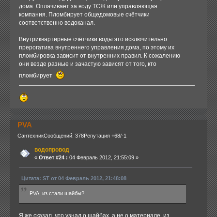
дома. Оплачивает за воду ТСЖ или управляющая
компания. Пломбирует общедомовые счётчики
соответственно водоканал.
Внутриквартирные счётчики воды это исключительно
прерогатива внутреннего управления дома, по этому их
пломбировка зависит от внутренних правил. К сожалению
они везде разные и зачастую зависят от того, кто
пломбирует
PVA
Сантехник
Сообщений: 378
Репутация +68/-1
водопровод
«
Ответ #24 :
04 Февраль 2012, 21:55:09 »
Цитата: ST от 04 Февраль 2012, 21:48:08
PVA, из стали шайбы?
Я же сказал, что узнал о шайбах, а не о материале, из