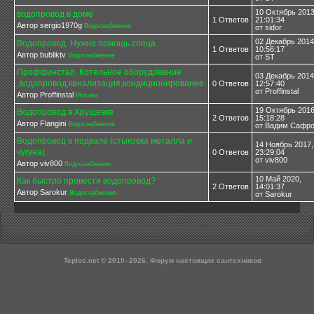
10 Октябрь 2013
водопровод в доме
1 Ответов
21:01:34
Автор sergio1970g
Водоснабжение
от sidor
02 Декабрь 2014
Водопровод. Нужна помощь спеца.
1 Ответов
10:56:17
Автор bubliktv
Водоснабжение
от ST
Проффинстал. Котельное оборудование
03 Декабрь 2014
,водопровод,канализация,кондиционирование.
0 Ответов
12:57:40
от Proffinstal
Автор Proffinstal
Москва
19 Октябрь 2016
Водопровод в Хрущевке
2 Ответов
15:18:28
Автор Flangini
Водоснабжение
от Вадим Сафр
Водопровод в подвале (стыковка металла и
14 Ноябрь 2017,
чугуна).
0 Ответов
23:29:04
от viv800
Автор viv800
Водоснабжение
10 Май 2020,
Как быстро провести водопровод?
2 Ответов
14:01:37
Автор Sarokur
Водоснабжение
от Sarokur
Teplos.net © 2010–
2026. Форум настоящих сантехников