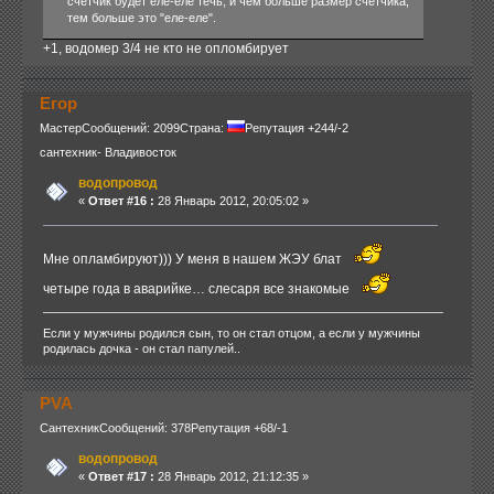
счетчик будет еле-еле течь, и чем больше размер счетчика,
тем больше это "еле-еле".
+1, водомер 3/4 не кто не опломбирует
Егор
Мастер
Сообщений: 2099
Страна:
Репутация +244/-2
сантехник- Владивосток
водопровод
«
Ответ #16 :
28 Январь 2012, 20:05:02 »
Мне опламбируют))) У меня в нашем ЖЭУ блат
четыре года в аварийке… слесаря все знакомые
Если у мужчины родился сын, то он стал отцом, а если у мужчины
родилась дочка - он стал папулей..
PVA
Сантехник
Сообщений: 378
Репутация +68/-1
водопровод
«
Ответ #17 :
28 Январь 2012, 21:12:35 »