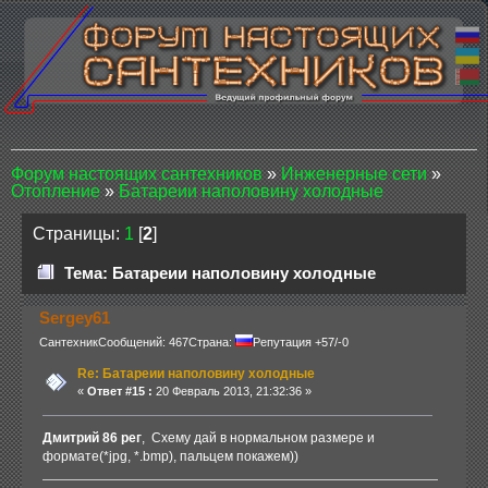
Форум настоящих сантехников
»
Инженерные сети
»
Отопление
»
Батареии наполовину холодные
Страницы:
1
[
2
]
Тема: Батареии наполовину холодные
Sergey61
Сантехник
Сообщений: 467
Страна:
Репутация +57/-0
Re: Батареии наполовину холодные
«
Ответ #15 :
20 Февраль 2013, 21:32:36 »
Дмитрий 86 рег
, Схему дай в нормальном размере и
формате(*jpg, *.bmp), пальцем покажем))