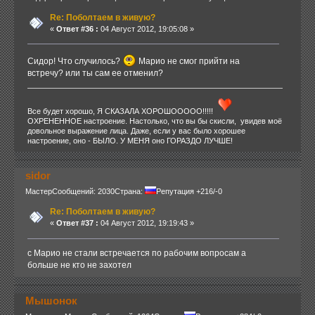
Re: Поболтаем в живую?
«
Ответ #36 :
04 Август 2012, 19:05:08 »
Сидор! Что случилось?
Марио не смог прийти на
встречу? или ты сам ее отменил?
Все будет хорошо, Я СКАЗАЛА ХОРОШООООО!!!!!
ОХРЕНЕННОЕ настроение. Настолько, что вы бы скисли, увидев моё
довольное выражение лица. Даже, если у вас было хорошее
настроение, оно - БЫЛО. У МЕНЯ оно ГОРАЗДО ЛУЧШЕ!
sidor
Мастер
Сообщений: 2030
Страна:
Репутация +216/-0
Re: Поболтаем в живую?
«
Ответ #37 :
04 Август 2012, 19:19:43 »
с Марио не стали встречается по рабочим вопросам а
больше не кто не захотел
Мышонок