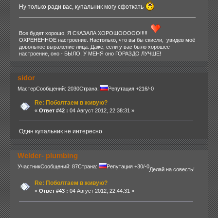
Ну только ради вас, купальник могу сфоткать
Все будет хорошо, Я СКАЗАЛА ХОРОШООООО!!!!!
ОХРЕНЕННОЕ настроение. Настолько, что вы бы скисли, увидев моё
довольное выражение лица. Даже, если у вас было хорошее
настроение, оно - БЫЛО. У МЕНЯ оно ГОРАЗДО ЛУЧШЕ!
sidor
Мастер
Сообщений: 2030
Страна:
Репутация +216/-0
Re: Поболтаем в живую?
«
Ответ #42 :
04 Август 2012, 22:38:31 »
Один купальник не интересно
Welder- plumbing
Участник
Сообщений: 87
Страна:
Репутация +30/-0
Делай на совесть!
Re: Поболтаем в живую?
«
Ответ #43 :
04 Август 2012, 22:44:31 »