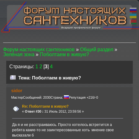
Форум настоящих сантехников
»
Общий раздел
»
Зелёная зона
»
Поболтаем в живую?
Страницы:
1
2
[
3
]
4
Тема: Поболтаем в живую?
sidor
Мастер
Сообщений: 2030
Страна:
Репутация +216/-0
Re: Поболтаем в живую?
«
Ответ #30 :
31 Июль 2012, 23:59:56 »
Да я и не расстраиваюсь. Просто хотелось встретится а
ребята какие-то не заинтересованные хоть мнение свое
высказали б