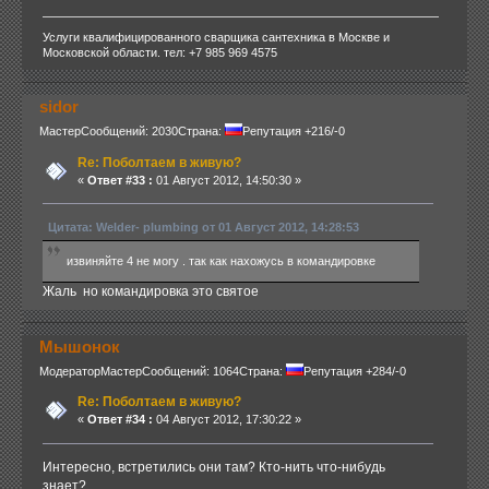
Услуги квалифицированного сварщика сантехника в Москве и
Московской области. тел: +7 985 969 4575
sidor
Мастер
Сообщений: 2030
Страна:
Репутация +216/-0
Re: Поболтаем в живую?
«
Ответ #33 :
01 Август 2012, 14:50:30 »
Цитата: Welder- plumbing от 01 Август 2012, 14:28:53
извиняйте 4 не могу . так как нахожусь в командировке
Жаль но командировка это святое
Мышонок
Модератор
Мастер
Сообщений: 1064
Страна:
Репутация +284/-0
Re: Поболтаем в живую?
«
Ответ #34 :
04 Август 2012, 17:30:22 »
Интересно, встретились они там? Кто-нить что-нибудь
знает?