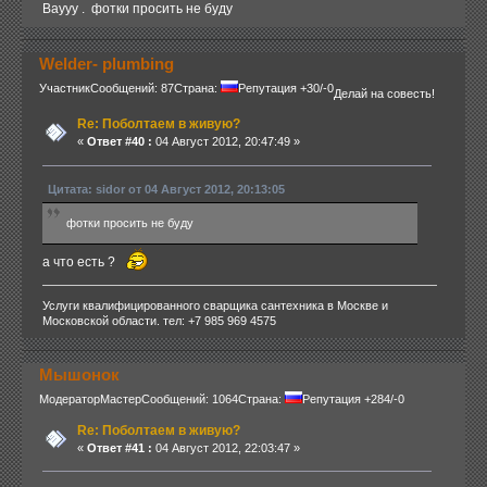
Ваууу . фотки просить не буду
Welder- plumbing
Участник
Сообщений: 87
Страна:
Репутация +30/-0
Делай на совесть!
Re: Поболтаем в живую?
«
Ответ #40 :
04 Август 2012, 20:47:49 »
Цитата: sidor от 04 Август 2012, 20:13:05
фотки просить не буду
а что есть ?
Услуги квалифицированного сварщика сантехника в Москве и
Московской области. тел: +7 985 969 4575
Мышонок
Модератор
Мастер
Сообщений: 1064
Страна:
Репутация +284/-0
Re: Поболтаем в живую?
«
Ответ #41 :
04 Август 2012, 22:03:47 »