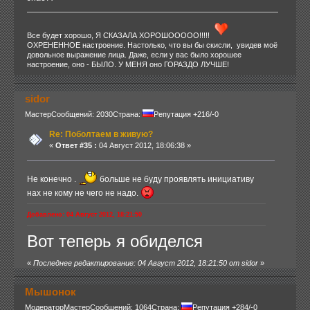
Все будет хорошо, Я СКАЗАЛА ХОРОШООООО!!!!!
ОХРЕНЕННОЕ настроение. Настолько, что вы бы скисли, увидев моё
довольное выражение лица. Даже, если у вас было хорошее
настроение, оно - БЫЛО. У МЕНЯ оно ГОРАЗДО ЛУЧШЕ!
sidor
Мастер
Сообщений: 2030
Страна:
Репутация +216/-0
Re: Поболтаем в живую?
«
Ответ #35 :
04 Август 2012, 18:06:38 »
Не конечно .
больше не буду проявлять инициативу
нах не кому не чего не надо.
Добавлено: 04 Август 2012, 18:21:50
Вот теперь я обиделся
«
Последнее редактирование: 04 Август 2012, 18:21:50 от sidor
»
Мышонок
Модератор
Мастер
Сообщений: 1064
Страна:
Репутация +284/-0