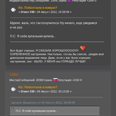
Модератор
Мастер
Сообщений: 1064
Страна:
Репутация +284/-0
Re: Поболтаем в живую?
«
Ответ #38 :
04 Август 2012, 19:28:09 »
Мдяяя, жаль, что так получилось! Ну ничего, еще увидимся
и не раз.
П.С. Я себе купальник купила…
Все будет хорошо, Я СКАЗАЛА ХОРОШООООО!!!!!
ОХРЕНЕННОЕ настроение. Настолько, что вы бы скисли, увидев моё
довольное выражение лица. Даже, если у вас было хорошее
настроение, оно - БЫЛО. У МЕНЯ оно ГОРАЗДО ЛУЧШЕ!
sidor
Мастер
Сообщений: 2030
Страна:
Репутация +216/-0
Re: Поболтаем в живую?
«
Ответ #39 :
04 Август 2012, 20:13:05 »
Цитата: Мышонок от 04 Август 2012, 19:28:09
П.С. Я себе купальник купила…