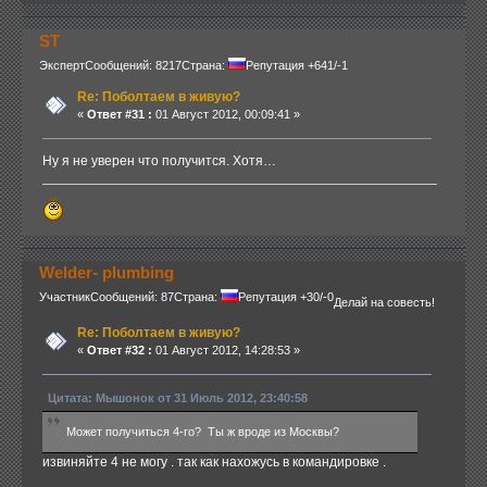
ST
Эксперт
Сообщений: 8217
Страна:
Репутация +641/-1
Re: Поболтаем в живую?
«
Ответ #31 :
01 Август 2012, 00:09:41 »
Ну я не уверен что получится. Хотя…
Welder- plumbing
Участник
Сообщений: 87
Страна:
Репутация +30/-0
Делай на совесть!
Re: Поболтаем в живую?
«
Ответ #32 :
01 Август 2012, 14:28:53 »
Цитата: Мышонок от 31 Июль 2012, 23:40:58
Может получиться 4-го? Ты ж вроде из Москвы?
извиняйте 4 не могу . так как нахожусь в командировке .