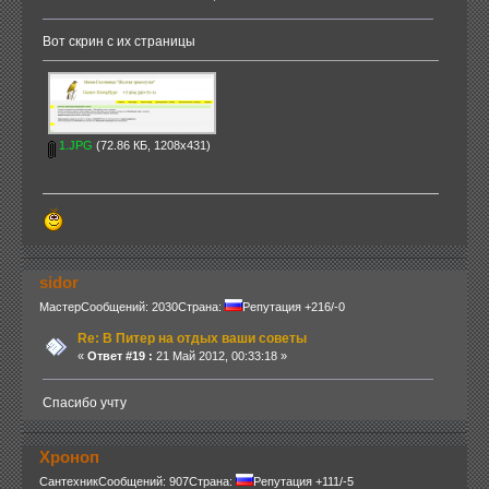
Вот скрин с их страницы
1.JPG
(72.86 КБ, 1208x431)
sidor
Мастер
Сообщений: 2030
Страна:
Репутация +216/-0
Re: В Питер на отдых ваши советы
«
Ответ #19 :
21 Май 2012, 00:33:18 »
Спасибо учту
Хроноп
Сантехник
Сообщений: 907
Страна:
Репутация +111/-5