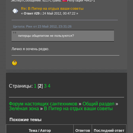
Эксперт
Сообщений: 8217
Страна:
Репутация +641/-1
Re: В Питер на отдых ваши советы
«
Ответ #29 :
24 Май 2012, 00:47:22 »
Цитата: Рин от 23 Май 2012, 23:31:26
питерцы общепитом не пользуются?
Лично я оочень редко.
Страницы:
1
[
2
]
3
4
Форум настоящих сантехников
»
Общий раздел
»
Зелёная зона
»
В Питер на отдых ваши советы
Похожие темы
Тема / Автор
Ответов
Последний ответ