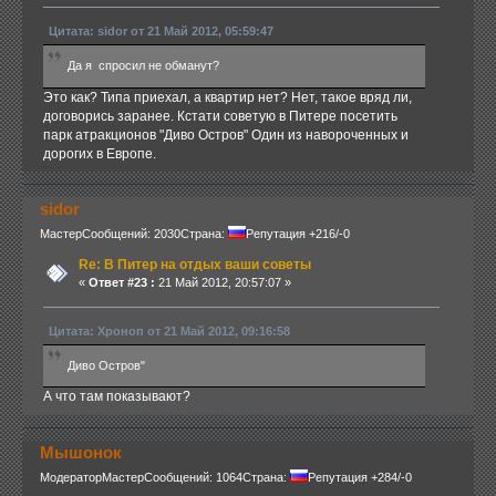
Цитата: sidor от 21 Май 2012, 05:59:47
Да я спросил не обманут?
Это как? Типа приехал, а квартир нет? Нет, такое вряд ли,
договорись заранее. Кстати советую в Питере посетить
парк атракционов "Диво Остров" Один из навороченных и
дорогих в Европе.
sidor
Мастер
Сообщений: 2030
Страна:
Репутация +216/-0
Re: В Питер на отдых ваши советы
«
Ответ #23 :
21 Май 2012, 20:57:07 »
Цитата: Хроноп от 21 Май 2012, 09:16:58
Диво Остров"
А что там показывают?
Мышонок
Модератор
Мастер
Сообщений: 1064
Страна:
Репутация +284/-0