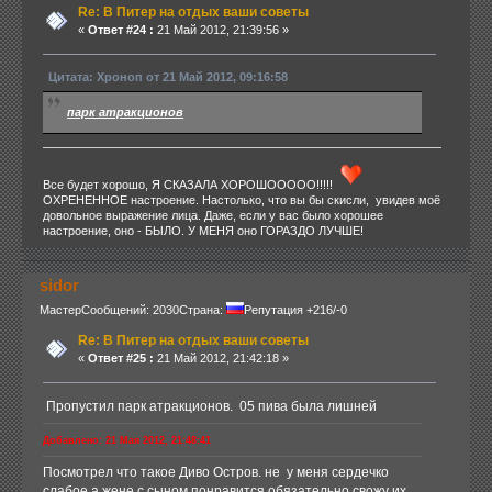
Re: В Питер на отдых ваши советы
«
Ответ #24 :
21 Май 2012, 21:39:56 »
Цитата: Хроноп от 21 Май 2012, 09:16:58
парк атракционов
Все будет хорошо, Я СКАЗАЛА ХОРОШООООО!!!!!
ОХРЕНЕННОЕ настроение. Настолько, что вы бы скисли, увидев моё
довольное выражение лица. Даже, если у вас было хорошее
настроение, оно - БЫЛО. У МЕНЯ оно ГОРАЗДО ЛУЧШЕ!
sidor
Мастер
Сообщений: 2030
Страна:
Репутация +216/-0
Re: В Питер на отдых ваши советы
«
Ответ #25 :
21 Май 2012, 21:42:18 »
Пропустил парк атракционов. 05 пива была лишней
Добавлено: 21 Мая 2012, 21:48:41
Посмотрел что такое Диво Остров. не у меня сердечко
слабое а жене с сыном понравится обязательно свожу их